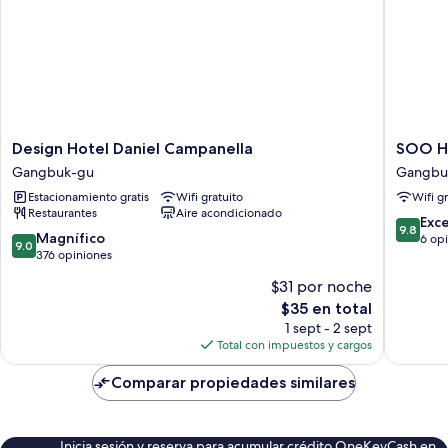
Design
SOO
Design Hotel Daniel Campanella
SOO H
Hotel
HOTEL
Gangbuk-gu
Gangbu
Daniel
Gangbu
Estacionamiento gratis
Wifi gratuito
Wifi g
Campanella
gu
Restaurantes
Aire acondicionado
Gangbuk-
9.8
Exc
9.8
gu
9.0
Magnífico
de
6 op
9.0
de
376 opiniones
10,
10,
Excepcio
$31 por noche
Magnífico,
6
El
$35 en total
376
opinion
precio
opiniones
1 sept - 2 sept
actual
Total con impuestos y cargos
es
de
Comparar propiedades similares
$35
Inicia sesión y reserva para acumular crédito OneKeyCash en