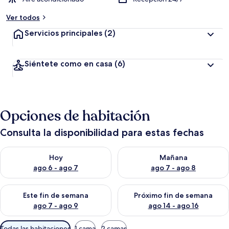
Ver todos
Servicios principales
(2)
Siéntete como en casa
(6)
Opciones de habitación
Consulta la disponibilidad para estas fechas
Consulta la disponibilidad para hoy ago 6 - ago 7
Consulta la disponibilidad pa
Hoy
Mañana
ago 6 - ago 7
ago 7 - ago 8
Consulta la disponibilidad para este fin de semana ago 7 - ag
Consulta la disponibilidad par
Este fin de semana
Próximo fin de semana
ago 7 - ago 9
ago 14 - ago 16
Filtros
Todas las habitaciones
1 cama
2 camas