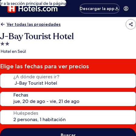
Ir a la sección principal de la página
Descargar la app
Ver todas las propiedades
J-Bay Tourist Hotel
Propiedad
de
Hotel en Seúl
2.0
estrellas
Elige las fechas para ver precios
¿A dónde quieres ir?
Fechas
Huéspedes
Buscar