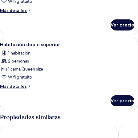
Habitación
Wifi gratuito
Deluxe
Más
Más detalles
con
detalles
2
sobre
Ver precio
Habitación
camas
Deluxe
individuales
con
Abrir
Habitación de hotel con cama, mesita
9
2
Habitación doble superior
todas
camas
1 habitación
individuales
las
2 personas
fotos
de
1 cama Queen size
Habitación
Wifi gratuito
doble
Más
Más detalles
superior
detalles
sobre
Ver precio
Habitación
doble
superior
Propiedades similares
Design Hotel Daniel Campanella
SOO HO