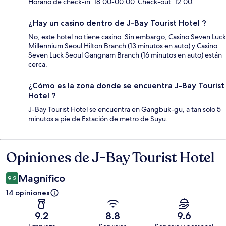
Horario de check-in: 18:00-00:00. Check-out: 12:00.
¿Hay un casino dentro de J-Bay Tourist Hotel ?
No, este hotel no tiene casino. Sin embargo, Casino Seven Luck
Millennium Seoul Hilton Branch (13 minutos en auto) y Casino
Seven Luck Seoul Gangnam Branch (16 minutos en auto) están
cerca.
¿Cómo es la zona donde se encuentra J-Bay Tourist
Hotel ?
J-Bay Tourist Hotel se encuentra en Gangbuk-gu, a tan solo 5
minutos a pie de Estación de metro de Suyu.
Opiniones de J-Bay Tourist Hotel
Opiniones
Magnífico
9.2
14 opiniones
9.2
8.8
9.6