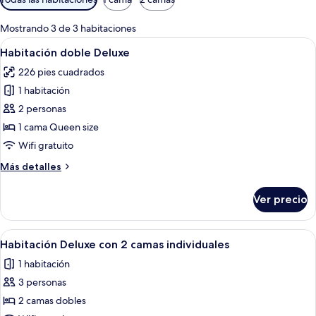
disponibles
para
Mostrando 3 de 3 habitaciones
las
Abrir
Una habitación de hotel moderna con u
8
Habitación doble Deluxe
habitaciones
todas
226 pies cuadrados
las
1 habitación
fotos
de
2 personas
Habitación
1 cama Queen size
doble
Wifi gratuito
Deluxe
Más
Más detalles
detalles
sobre
Ver precio
Habitación
doble
Deluxe
Abrir
Habitación de hotel con cama, escritor
9
Habitación Deluxe con 2 camas individuales
todas
1 habitación
las
3 personas
fotos
de
2 camas dobles