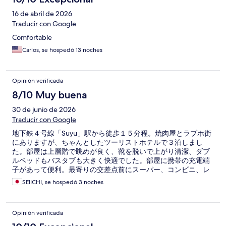
16 de abril de 2026
Traducir con Google
Comfortable
Carlos, se hospedó 13 noches
Opinión verificada
8/10 Muy buena
30 de junio de 2026
Traducir con Google
地下鉄４号線「Suyu」駅から徒歩１５分程。焼肉屋とラブホ街
にありますが、ちゃんとしたツーリストホテルで３泊しまし
た。部屋は上層階で眺めが良く、靴を脱いで上がり清潔、ダブ
ルベッドもバスタブも大きく快適でした。部屋に携帯の充電端
子があって便利。最寄りの交差点前にスーパー、コンビニ、レ
ストランも多数あります。強いていえば、ソウル中心街から地
SEIICHI, se hospedó 3 noches
下鉄で４〜５０分掛かります。バスもありますが渋滞が激し
く、移動時間には余裕を持つことが必要です。コスパもよく、
スタッフも気さくでした。もしまた機会があれば利用すると思
Opinión verificada
います。