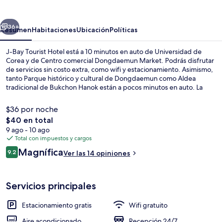
Tourist
Hotel
erior
Siguiente
36+
Resumen
Habitaciones
Ubicación
Políticas
J-Bay Tourist Hotel está a 10 minutos en auto de Universidad de
Corea y de Centro comercial Dongdaemun Market. Podrás disfrutar
de servicios sin costo extra, como wifi y estacionamiento. Asimismo,
tanto Parque histórico y cultural de Dongdaemun como Aldea
tradicional de Bukchon Hanok están a pocos minutos en auto. La
propiedad está a una corta distancia a pie de algunas opciones de
transporte público: Estación de metro de Suyu está a 5 minutos y
$36 por noche
Gaori Station está a 14 minutos.
El
$40 en total
precio
9 ago - 10 ago
Detalle exterior
total
Total con impuestos y cargos
es
Opiniones
Magnífica
9.2
Ver las 14 opiniones
de
9.2 de 10,
$40
Servicios principales
Estacionamiento gratis
Wifi gratuito
Aire acondicionado
Recepción 24/7