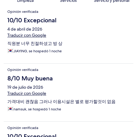
Limpieza
Servicios
Servicio y personal
Opiniones
Opinión verificada
10/10 Excepcional
4 de abril de 2026
Traducir con Google
직원분 너무 친절하셨고 방 상
JIAYING, se hospedó 1 noche
Opinión verificada
8/10 Muy buena
19 de julio de 2026
Traducir con Google
가격대비 괜찮음 그러나 이용시설은 별로 평가할것이 없음
namsuk, se hospedó 1 noche
Opinión verificada
10/10 Excepcional