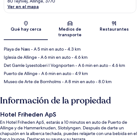
80 Tejnvej, Allinge, 3770
Ver en el mapa
Sección del mapa
Qué hay cerca
Medios de
Restaurantes
transporte
Playa de Næs
- A 5 min en auto
- 4.3 km
Iglesia de Allinge
- A 6 min en auto
- 4.6 km
Det Gamle Lysestoberi I Vognporten
- A 6 min en auto
- 4.6 km
Puerto de Allinge
- A 6 min en auto
- 4.9 km
Museo de Arte de Bornholms
- A 8 min en auto
- 8.0 km
Información de la propiedad
Hotel Friheden ApS
En Hotel Friheden ApS, estarás a 10 minutos en auto de Puerto de
Allinge y de Hammerknuden, Slotslyngen. Después de darte un
chapuzón en la alberca techada, puedes relajarte con una bebida en el
bar o lounge. Destacan su sauna y su terraza.