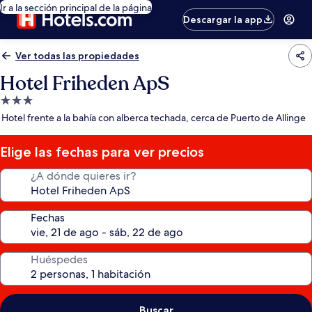
Ir a la sección principal de la página
Descargar la app
Ver todas las propiedades
Hotel Friheden ApS
Propiedad
de
Hotel frente a la bahía con alberca techada, cerca de Puerto de Allinge
3.0
estrellas
Elige las fechas para ver precios
¿A dónde quieres ir?
Fechas
Huéspedes
Buscar