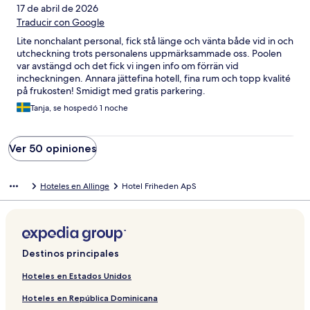
17 de abril de 2026
Traducir con Google
Lite nonchalant personal, fick stå länge och vänta både vid in och
utcheckning trots personalens uppmärksammade oss. Poolen
var avstängd och det fick vi ingen info om förrän vid
incheckningen. Annara jättefina hotell, fina rum och topp kvalité
på frukosten! Smidigt med gratis parkering.
Tanja, se hospedó 1 noche
Ver 50 opiniones
Hoteles en Allinge
Hotel Friheden ApS
Destinos principales
Hoteles en Estados Unidos
Hoteles en República Dominicana