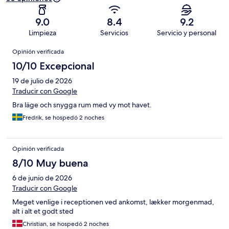
9.0
8.4
9.2
Limpieza
Servicios
Servicio y personal
Opiniones
Opinión verificada
10/10 Excepcional
19 de julio de 2026
Traducir con Google
Bra läge och snygga rum med vy mot havet.
Fredrik, se hospedó 2 noches
Opinión verificada
8/10 Muy buena
6 de junio de 2026
Traducir con Google
Meget venlige i receptionen ved ankomst, lækker morgenmad,
alt i alt et godt sted
Christian, se hospedó 2 noches