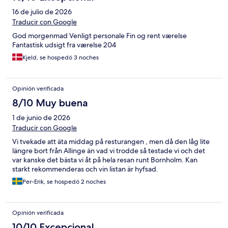
16 de julio de 2026
Traducir con Google
God morgenmad Venligt personale Fin og rent værelse
Fantastisk udsigt fra værelse 204
Kjeld, se hospedó 3 noches
Opinión verificada
8/10 Muy buena
1 de junio de 2026
Traducir con Google
Vi tvekade att äta middag på resturangen , men då den låg lite
längre bort från Allinge än vad vi trodde så testade vi och det
var kanske det bästa vi åt på hela resan runt Bornholm. Kan
starkt rekommenderas och vin listan är hyfsad.
Per-Erik, se hospedó 2 noches
Opinión verificada
10/10 Excepcional