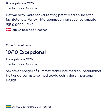
10 de julio de 2026
Traducir con Google
Det var okay, værelset var rent og pænt Med en lille altan…
faciliteter etc. Var ok.. Morgenmaden var super og smagte
rigtig godt… Mvh.
Jørn, se hospedó 4 noches
Opinión verificada
10/10 Excepcional
11 de julio de 2026
Traducir con Google
Saknas en spegel på rummet,räcker inte med en i badrummet.
Helt underbar vistelse med trevlig och hjälpsam personal.
Dejligt
Christer, se hospedó 3 noches