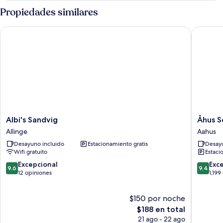
básica,
Propiedades similares
balcón
Albi's Sandvig
Åhus Sea
Albi's
Åhus
Albi's Sandvig
Åhus S
Sandvig
Seaside
Allinge
Aahus
Allinge
Aahus
Desayuno incluido
Estacionamiento gratis
Desayu
Wifi gratuito
Estaci
9.6
9.4
Excepcional
Exc
9.6
9.4
de
de
12 opiniones
1,199
10,
10,
Excepcional,
Excepcio
$150 por noche
12
1,199
opiniones
El
opinion
$188 en total
precio
21 ago - 22 ago