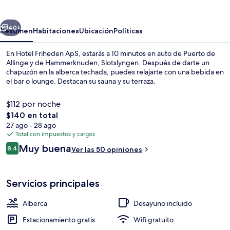
ApS
erior
Siguiente
40+
Resumen
Habitaciones
Ubicación
Políticas
En Hotel Friheden ApS, estarás a 10 minutos en auto de Puerto de
Allinge y de Hammerknuden, Slotslyngen. Después de darte un
chapuzón en la alberca techada, puedes relajarte con una bebida en
el bar o lounge. Destacan su sauna y su terraza.
$112 por noche
El
$140 en total
precio
27 ago - 28 ago
total
Total con impuestos y cargos
Restaurantes
es
Opiniones
Muy buena
8.4
Ver las 50 opiniones
de
8.4 de 10,
$140
Servicios principales
Alberca
Desayuno incluido
Estacionamiento gratis
Wifi gratuito