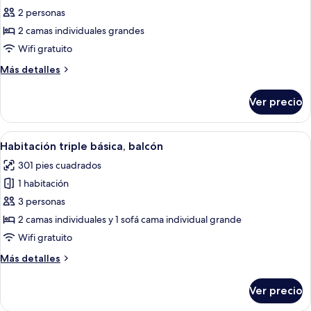
Habitación
2 personas
doble,
2 camas individuales grandes
balcón,
Wifi gratuito
vista
Más
Más detalles
al
detalles
mar
sobre
Ver precio
Habitación
doble,
balcón,
Abrir
Habitación de hotel moderna con cama, 
10
vista
Habitación triple básica, balcón
todas
al
301 pies cuadrados
mar
las
1 habitación
fotos
de
3 personas
Habitación
2 camas individuales y 1 sofá cama individual grande
triple
Wifi gratuito
básica,
Más
Más detalles
balcón
detalles
sobre
Ver precio
Habitación
triple