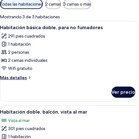
Filtros
Todas las habitaciones
2 camas
3 camas o más
disponibles
para
Mostrando 3 de 3 habitaciones
las
Abrir
Una habitación de hotel moderna con u
9
Habitación básica doble, para no fumadores
habitaciones
todas
291 pies cuadrados
las
1 habitación
fotos
de
2 personas
Habitación
2 camas individuales
básica
Wifi gratuito
doble,
Más
Más detalles
para
detalles
no
sobre
Ver precio
Habitación
fumadores
básica
doble,
Abrir
Habitación de hotel con una cama grande
10
para
Habitación doble, balcón, vista al mar
todas
no
Vista al mar
fumadores
las
301 pies cuadrados
fotos
de
1 habitación