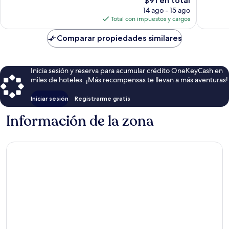
$91 en total
47
opinion
precio
opiniones
14 ago - 15 ago
actual
Total con impuestos y cargos
es
de
Comparar propiedades similares
$91
Inicia sesión y reserva para acumular crédito OneKeyCash en
miles de hoteles. ¡Más recompensas te llevan a más aventuras!
Iniciar sesión
Registrarme gratis
Información de la zona