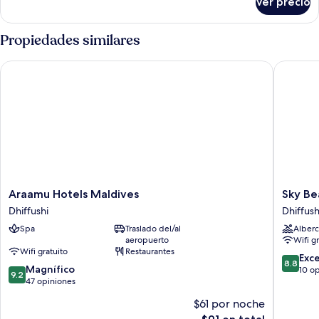
Ver precio
Habitación
Propiedades similares
Araamu Hotels Maldives
Sky Beac
Araamu
Sky
Araamu Hotels Maldives
Sky Be
Hotels
Beach
Dhiffushi
Dhiffush
Maldives
Maldive
Spa
Traslado del/al
Alberc
Dhiffushi
Hotel
aeropuerto
Wifi g
Dhiffush
Wifi gratuito
Restaurantes
8.8
Exc
8.8
9.2
Magnífico
de
10 o
9.2
de
47 opiniones
10,
10,
Excelent
$61 por noche
Magnífico,
10
El