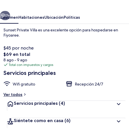
Villa
erior
Siguiente
17+
Resumen
Habitaciones
Ubicación
Políticas
Sunset Private Villa es una excelente opción para hospedarse en
Fiyoaree.
$45 por noche
El
$69 en total
precio
8 ago - 9 ago
total
Total con impuestos y cargos
es
Servicios principales
de
Playa privada en los alrededores y pla
$69
Wifi gratuito
Recepción 24/7
Ver todos
Servicios principales
(4)
Siéntete como en casa
(6)