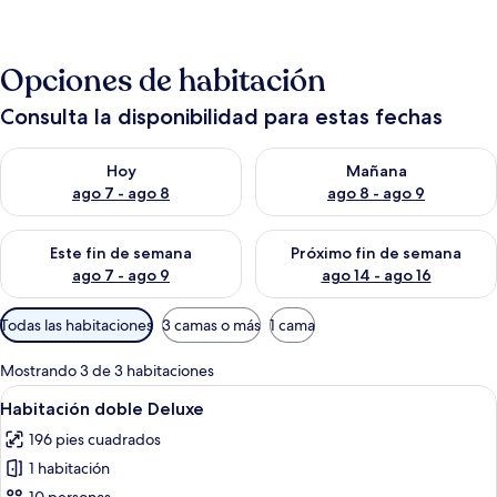
Opciones de habitación
Consulta la disponibilidad para estas fechas
Consulta la disponibilidad para hoy ago 7 - ago 8
Consulta la disponibilidad pa
Hoy
Mañana
ago 7 - ago 8
ago 8 - ago 9
Consulta la disponibilidad para este fin de semana ago 7 - ag
Consulta la disponibilidad par
Este fin de semana
Próximo fin de semana
ago 7 - ago 9
ago 14 - ago 16
Filtros
Todas las habitaciones
3 camas o más
1 cama
disponibles
para
Mostrando 3 de 3 habitaciones
las
Abrir
Un dormitorio moderno con una cama b
2
Habitación doble Deluxe
habitaciones
todas
196 pies cuadrados
las
1 habitación
fotos