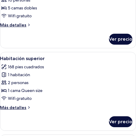
de
10 personas
Habitación
5 camas dobles
doble
Wifi gratuito
Deluxe
Más
Más detalles
detalles
sobre
Ver precio
Habitación
doble
Deluxe
Abrir
Un dormitorio moderno con una cama,
3
Habitación superior
todas
168 pies cuadrados
las
1 habitación
fotos
de
2 personas
Habitación
1 cama Queen size
superior
Wifi gratuito
Más
Más detalles
detalles
sobre
Ver precio
Habitación
superior