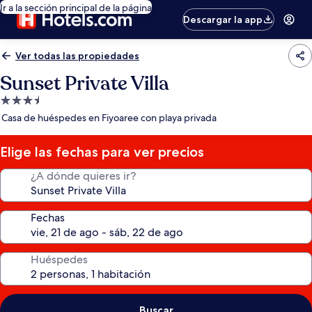
Ir a la sección principal de la página
Descargar la app
Ver todas las propiedades
Sunset Private Villa
Propiedad
de
Casa de huéspedes en Fiyoaree con playa privada
3.5
estrellas
Elige las fechas para ver precios
¿A dónde quieres ir?
Fechas
Huéspedes
Buscar