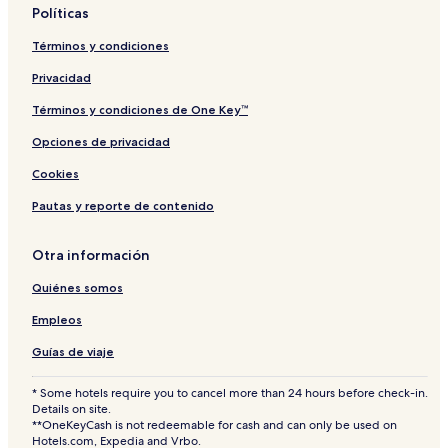
o
t
Políticas
t
e
Términos y condiciones
l
Privacidad
Términos y condiciones de One Key™
Opciones de privacidad
Cookies
Pautas y reporte de contenido
Otra información
Quiénes somos
Empleos
Guías de viaje
* Some hotels require you to cancel more than 24 hours before check-in.
Details on site.
**OneKeyCash is not redeemable for cash and can only be used on
Hotels.com, Expedia and Vrbo.