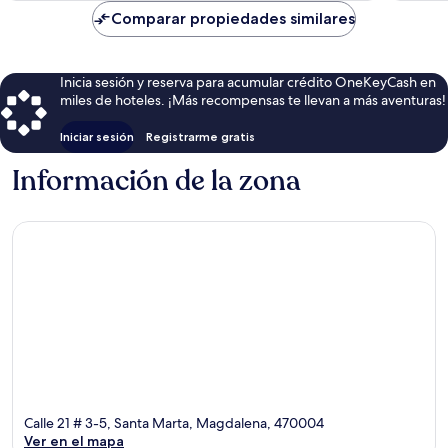
es
Comparar propiedades similares
de
$94
Inicia sesión y reserva para acumular crédito OneKeyCash en
miles de hoteles. ¡Más recompensas te llevan a más aventuras!
Iniciar sesión
Registrarme gratis
Información de la zona
Calle 21 # 3-5, Santa Marta, Magdalena, 470004
Ver en el mapa