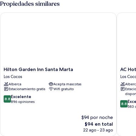
patio,
Propiedades similares
vista
a
Hilton Garden Inn Santa Marta
AC Hotel
la
ciudad
Hilton
AC
Hilton Garden Inn Santa Marta
AC Hot
Garden
Hotel
Los Cocos
Los Coc
Inn
by
Alberca
Acepta mascotas
Alberc
Santa
Marriott
Estacionamiento gratis
Wifi gratuito
Estaci
Marta
Santa
dispon
Los
Marta
8.8
Excelente
8.8
8.8
Cocos
Los
Exc
de
896 opiniones
8.8
de
Cocos
583 
10,
10,
Excelente,
$94 por noche
Excelent
896
583
opiniones
El
$94 en total
opinion
precio
22 ago - 23 ago
actual