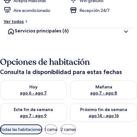
Acepta mascotas
Wifi gratuito
Aire acondicionado
Recepción 24/7
Ver todos
Servicios principales
(6)
Opciones de habitación
Consulta la disponibilidad para estas fechas
Consulta la disponibilidad para hoy ago 6 - ago 7
Consulta la disponibilidad pa
Hoy
Mañana
ago 6 - ago 7
ago 7 - ago 8
Consulta la disponibilidad para este fin de semana ago 7 - ag
Consulta la disponibilidad par
Este fin de semana
Próximo fin de semana
ago 7 - ago 9
ago 14 - ago 16
Filtros
Todas las habitaciones
1 cama
2 camas
disponibles