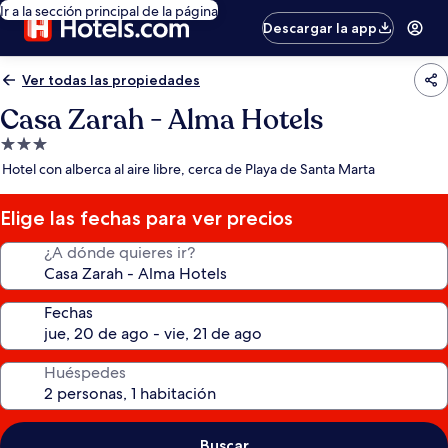
Ir a la sección principal de la página
Descargar la app
Ver todas las propiedades
Casa Zarah - Alma Hotels
Propiedad
de
Hotel con alberca al aire libre, cerca de Playa de Santa Marta
3.0
estrellas
Elige las fechas para ver precios
¿A dónde quieres ir?
Fechas
Huéspedes
Buscar