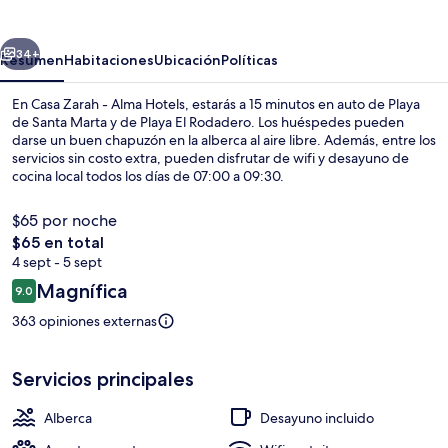
-
Alma
erior
Siguiente
Hotels
34+
Resumen
Habitaciones
Ubicación
Políticas
En Casa Zarah - Alma Hotels, estarás a 15 minutos en auto de Playa
de Santa Marta y de Playa El Rodadero. Los huéspedes pueden
darse un buen chapuzón en la alberca al aire libre. Además, entre los
servicios sin costo extra, pueden disfrutar de wifi y desayuno de
cocina local todos los días de 07:00 a 09:30.
$65 por noche
El
$65 en total
precio
4 sept - 5 sept
Alberca al aire libre
total
Opiniones
Magnífica
9.0
es
9.0 de 10,
de
363 opiniones externas
$65
Servicios principales
Alberca
Desayuno incluido