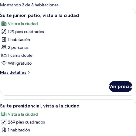
para
Mostrando 3 de 3 habitaciones
las
Abrir
Un dormitorio con cama, dos mesitas d
10
Suite junior, patio, vista a la ciudad
habitaciones
todas
Vista a la ciudad
las
129 pies cuadrados
fotos
de
1 habitación
Suite
2 personas
junior,
1 cama doble
patio,
Wifi gratuito
vista
Más
Más detalles
a
detalles
la
sobre
Ver precio
ciudad
Suite
junior,
patio,
Abrir
Un dormitorio con una cama grande, 
7
vista
Suite presidencial, vista a la ciudad
todas
a
Vista a la ciudad
la
las
ciudad
269 pies cuadrados
fotos
de
1 habitación