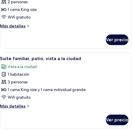
Suite
2 personas
presidencial,
1 cama King size
vista
Wifi gratuito
a
Más
Más detalles
la
detalles
ciudad
sobre
Ver precio
Suite
presidencial,
vista
Abrir
Un dormitorio con cama, una silla de m
9
a
Suite familiar, patio, vista a la ciudad
todas
la
Vista a la ciudad
ciudad
las
1 habitación
fotos
de
3 personas
Suite
1 cama King size y 1 cama individual grande
familiar,
Wifi gratuito
patio,
Más
Más detalles
vista
detalles
a
sobre
Ver precio
Suite
la
familiar,
ciudad