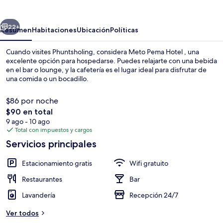
Hotel
erior
Siguiente
22+
Resumen
Habitaciones
Ubicación
Políticas
Cuando visites Phuntsholing, considera Meto Pema Hotel , una
excelente opción para hospedarse. Puedes relajarte con una bebida
en el bar o lounge, y la cafetería es el lugar ideal para disfrutar de
una comida o un bocadillo.
$86 por noche
El
$90 en total
precio
9 ago - 10 ago
total
Total con impuestos y cargos
Restaurantes
es
Servicios principales
de
$90
Estacionamiento gratis
Wifi gratuito
Restaurantes
Bar
Lavandería
Recepción 24/7
Ver todos