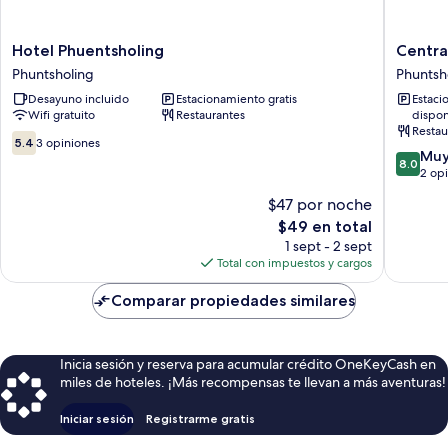
Hotel
Central
Hotel Phuentsholing
Centra
Phuentsholing
Hotel
Phuntsholing
Phuntsh
Phuntsholing
Phuntsh
Desayuno incluido
Estacionamiento gratis
Estaci
Wifi gratuito
Restaurantes
dispon
Restau
5.4
5.4
3 opiniones
8.0
Muy
de
8.0
de
2 op
10,
10,
3
$47 por noche
Muy
opiniones
El
$49 en total
bueno,
precio
2
1 sept - 2 sept
actual
opinion
Total con impuestos y cargos
es
de
Comparar propiedades similares
$49
Inicia sesión y reserva para acumular crédito OneKeyCash en
miles de hoteles. ¡Más recompensas te llevan a más aventuras!
Iniciar sesión
Registrarme gratis