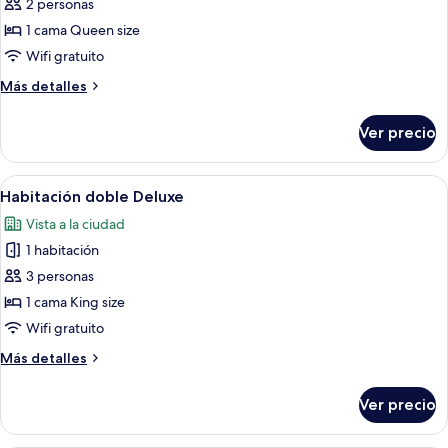
2 personas
fotos
de
1 cama Queen size
Habitación
Wifi gratuito
doble
Más
Más detalles
estándar
detalles
sobre
Ver precio
Habitación
doble
estándar
Abrir
Habitación de hotel con dos camas, un 
3
Habitación doble Deluxe
todas
Vista a la ciudad
las
1 habitación
fotos
de
3 personas
Habitación
1 cama King size
doble
Wifi gratuito
Deluxe
Más
Más detalles
detalles
sobre
Ver precio
Habitación
doble
Deluxe