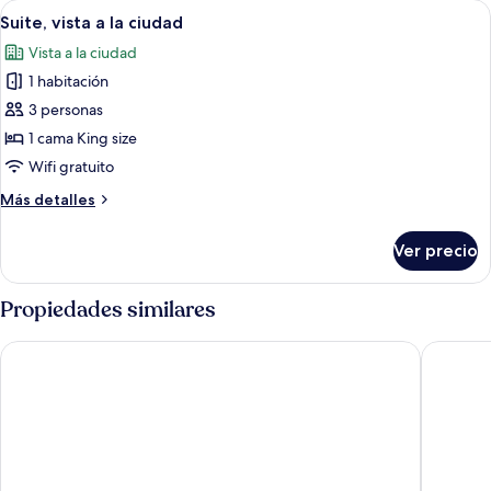
Abrir
Un dormitorio moderno con una cama g
3
Suite, vista a la ciudad
todas
Vista a la ciudad
las
1 habitación
fotos
de
3 personas
Suite,
1 cama King size
vista
Wifi gratuito
a
Más
Más detalles
la
detalles
ciudad
sobre
Ver precio
Suite,
vista
a
Propiedades similares
la
ciudad
Hotel Phuentsholing
Central 