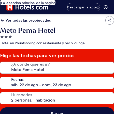
Ir a la sección principal de la página
Descargar la app
Ver todas las propiedades
Meto Pema Hotel
Propiedad
de
Hotel en Phuntsholing con restaurante y bar o lounge
3.0
estrellas
Elige las fechas para ver precios
¿A dónde quieres ir?
Fechas
Huéspedes
Buscar