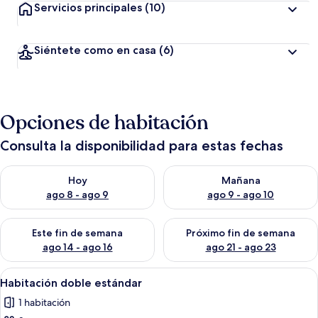
Servicios principales
(10)
Siéntete como en casa
(6)
Opciones de habitación
Consulta la disponibilidad para estas fechas
Consulta la disponibilidad para hoy ago 8 - ago 9
Consulta la disponibilidad pa
Hoy
Mañana
ago 8 - ago 9
ago 9 - ago 10
Consulta la disponibilidad para este fin de semana ago 14 - ag
Consulta la disponibilidad pa
Este fin de semana
Próximo fin de semana
ago 14 - ago 16
ago 21 - ago 23
Abrir
Una habitación de hotel con una cama
3
Habitación doble estándar
todas
1 habitación
las