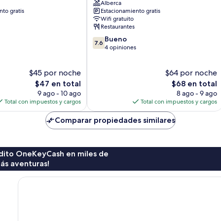
Alberca
to gratis
Estacionamiento gratis
Wifi gratuito
Restaurantes
7.6
Bueno
7.6
de
4 opiniones
10,
Bueno,
$45 por noche
$64 por noche
4
El
opiniones
El
$47 en total
$68 en total
precio
precio
9 ago - 10 ago
8 ago - 9 ago
actual
actual
Total con impuestos y cargos
Total con impuestos y cargos
es
es
de
de
Comparar propiedades similares
$47
$68
rédito OneKeyCash en miles de
ás aventuras!