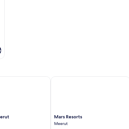
o
ut
Mars Resorts
Mars
erut
Mars Resorts
Resorts
Meerut
Meerut