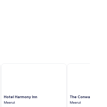
Hotel Harmony Inn
The Conway
Hotel
The
Hotel Harmony Inn
The Conway
Harmony
Conway
Meerut
Meerut
Inn
Meerut