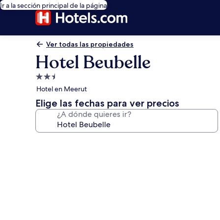
Ir a la sección principal de la página
Ver todas las propiedades
Hotel Beubelle
Propiedad
de
Hotel en Meerut
2.5
Elige las fechas para ver precios
estrellas
¿A dónde quieres ir?
Galería
de
fotos
de
Hotel
Beubelle