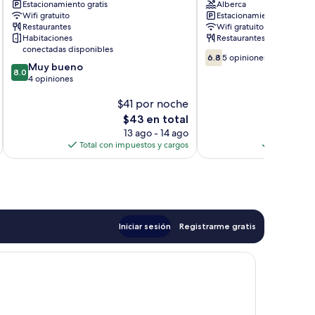
Estacionamiento gratis
Alberca
Meerut
Wifi gratuito
Estacionamiento gratis
Restaurantes
Wifi gratuito
Habitaciones
Restaurantes
conectadas disponibles
6.8
6.8
5 opiniones
8.0
Muy bueno
de
8.0
de
4 opiniones
10,
10,
5
$41 por noche
$
Muy
opiniones
bueno,
El
$43 en total
4
precio
13 ago - 14 ago
opiniones
actual
Total con impuestos y cargos
Total con 
es
de
$43
Iniciar sesión
Registrarme gratis