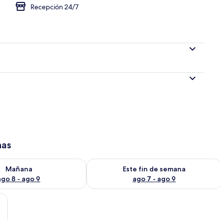
Recepción 24/7
 de la propiedad
has
isponibilidad para mañana ago 8 - ago 9
Consulta la disponibilidad para este 
Mañana
Este fin de semana
ago 8 - ago 9
ago 7 - ago 9
becera de mármol, una pared decorativa de madera y un suelo con estampa