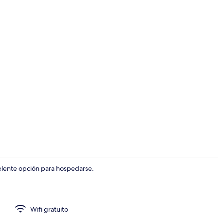
Recepción
elente opción para hospedarse.
Escritorio, t
Wifi gratuito