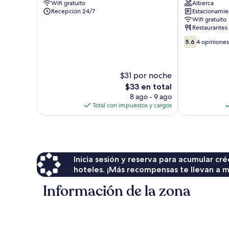
Wifi gratuito
Alberca
Meerut
Recepción 24/7
Estacionamien
Wifi gratuito
Restaurantes
5.6
5.6
4 opiniones
de
10,
4
$31 por noche
opiniones
El
$33 en total
precio
8 ago - 9 ago
actual
Total con impuestos y cargos
es
de
$33
Inicia sesión y reserva para acumular c
hoteles. ¡Más recompensas te llevan a m
Información de la zona