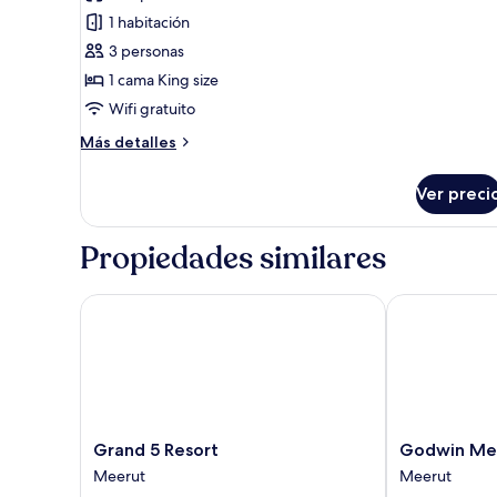
las
1 habitación
fotos
de
3 personas
Habitación
1 cama King size
Deluxe
Wifi gratuito
Más
Más detalles
detalles
sobre
Ver preci
Habitación
Deluxe
Propiedades similares
Grand 5 Resort
Godwin Meer
Grand
Godwin
Grand 5 Resort
Godwin Me
5
Meerut
Meerut
Meerut
Resort
Meerut