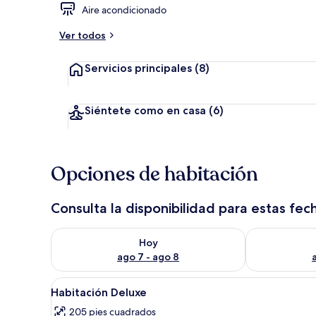
Aire acondicionado
Ver todos
Vista frontal
Servicios principales
(8)
Siéntete como en casa
(6)
Opciones de habitación
Consulta la disponibilidad para estas fec
Consulta la disponibilidad para hoy ago 7 - ago 8
Consulta la d
Hoy
ago 7 - ago 8
Abrir
Una cama bien tendida con ca
20
Habitación Deluxe
todas
205 pies cuadrados