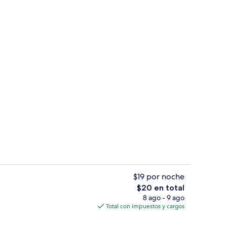
Escritorio, tabla de planchar con plan
$19 por noche
El
$20 en total
precio
8 ago - 9 ago
abla de planchar con plancha, wifi gratis y ropa de cama
Interior
total
Total con impuestos y cargos
es
de