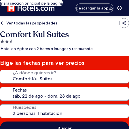
Ir a la sección principal de la página
Descargar la app
Ver todas las propiedades
Comfort Kul Suites
Propiedad
de
Hotel en Agbor con 2 bares o lounges y restaurante
2.5
estrellas
Elige las fechas para ver precios
¿A dónde quieres ir?
Fechas
Huéspedes
Buscar