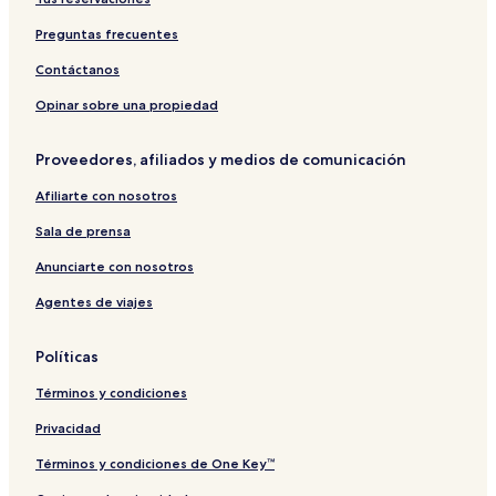
&
s
a
S
&
i
Preguntas frecuentes
u
R
w
i
e
e
Contáctanos
t
s
A
e
o
p
Opinar sobre una propiedad
r
a
t
r
Proveedores, afiliados y medios de comunicación
s
t
m
Afiliarte con nosotros
e
n
Sala de prensa
t
s
Anunciarte con nosotros
Agentes de viajes
Políticas
Términos y condiciones
Privacidad
Términos y condiciones de One Key™