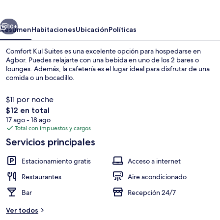
Suites
erior
Siguiente
10+
Resumen
Habitaciones
Ubicación
Políticas
Comfort Kul Suites es una excelente opción para hospedarse en
Agbor. Puedes relajarte con una bebida en uno de los 2 bares o
lounges. Además, la cafetería es el lugar ideal para disfrutar de una
comida o un bocadillo.
$11 por noche
El
$12 en total
precio
17 ago - 18 ago
total
Total con impuestos y cargos
Escritorio, espacio para trabajar con la
es
Servicios principales
de
$12
Estacionamiento gratis
Acceso a internet
Restaurantes
Aire acondicionado
Bar
Recepción 24/7
Ver todos