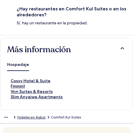
¿Hay restaurantes en Comfort Kul Suites o en los
alrededores?
Sí, hay un restaurante en la propiedad.
Más información
Hospedaje
E
Cossy Hotel & Suite
n
E
Fmmm1
l
n
E
Vnn Suites & Resorts
a
l
n
E
Slim Anyaiwe Apartments
c
a
l
n
e
c
a
l
p
e
c
a
Hoteles en Agbor
Comfort Kul Suites
a
p
e
c
r
a
p
e
a
r
a
p