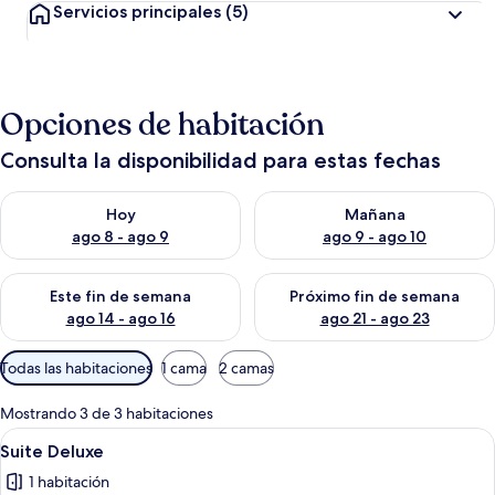
Servicios principales
(5)
Opciones de habitación
Consulta la disponibilidad para estas fechas
Consulta la disponibilidad para hoy ago 8 - ago 9
Consulta la disponibilidad pa
Hoy
Mañana
ago 8 - ago 9
ago 9 - ago 10
Consulta la disponibilidad para este fin de semana ago 14 - ag
Consulta la disponibilidad pa
Este fin de semana
Próximo fin de semana
ago 14 - ago 16
ago 21 - ago 23
Filtros
Todas las habitaciones
1 cama
2 camas
disponibles
para
Mostrando 3 de 3 habitaciones
las
Abrir
Una habitación de hotel con cama, una 
5
Suite Deluxe
habitaciones
todas
1 habitación
las