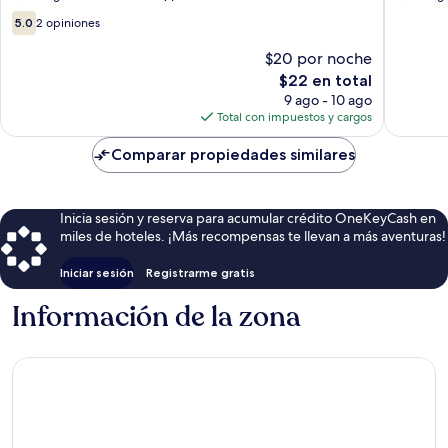
5.0
5.0
2 opiniones
de
10,
$20 por noche
2
El
$22 en total
opiniones
precio
9 ago - 10 ago
actual
Total con impuestos y cargos
es
de
Comparar propiedades similares
$22
Inicia sesión y reserva para acumular crédito OneKeyCash en
miles de hoteles. ¡Más recompensas te llevan a más aventuras!
Iniciar sesión
Registrarme gratis
Información de la zona