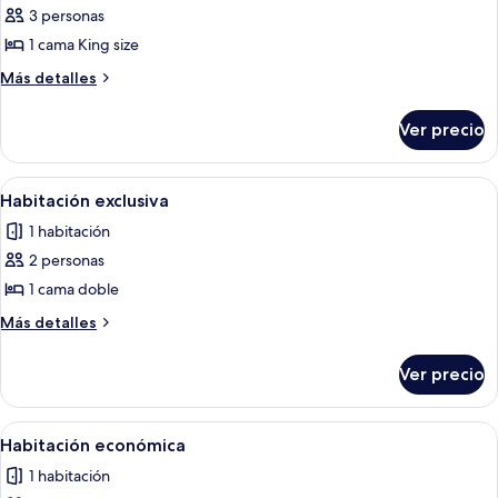
3 personas
fotos
de
1 cama King size
Suite
Más
Más detalles
Deluxe
detalles
sobre
Ver precio
Suite
Deluxe
Abrir
Una habitación de hotel con una cama,
4
Habitación exclusiva
todas
1 habitación
las
2 personas
fotos
de
1 cama doble
Habitación
Más
Más detalles
exclusiva
detalles
sobre
Ver precio
Habitación
exclusiva
Abrir
Una habitación de hotel con cama, mes
1
Habitación económica
todas
1 habitación
las