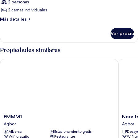
2 personas
fotos
de
2 camas individuales
Habitación
Más
Más detalles
económica
detalles
sobre
Ver precio
Habitación
económica
Propiedades similares
FMMM1
Norvits 
FMMM1
Norvits
FMMM1
Norvit
Agbor
Hotel
Agbor
Agbor
Agbor
Alberca
Estacionamiento gratis
Desayu
Wifi gratuito
Restaurantes
Wifi g