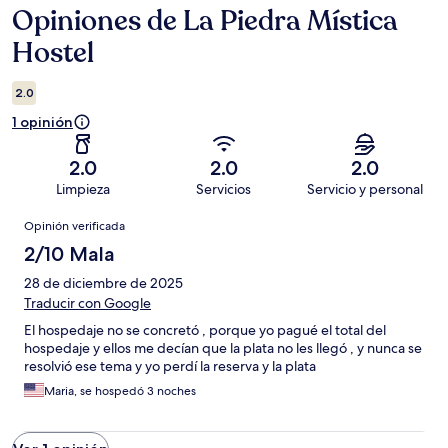
Opiniones de La Piedra Mística
Opiniones
Hostel
2.0
1 opinión
2.0
2.0
2.0
Limpieza
Servicios
Servicio y personal
Opiniones
Opinión verificada
2/10 Mala
28 de diciembre de 2025
Traducir con Google
El hospedaje no se concretó , porque yo pagué el total del
hospedaje y ellos me decían que la plata no les llegó , y nunca se
resolvió ese tema y yo perdí la reserva y la plata
Maria, se hospedó 3 noches