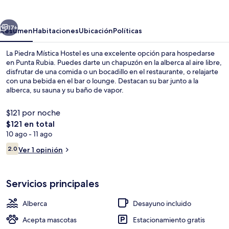
Mística
Hostel
erior
Siguiente
17+
Resumen
Habitaciones
Ubicación
Políticas
La Piedra Mística Hostel es una excelente opción para hospedarse
en Punta Rubia. Puedes darte un chapuzón en la alberca al aire libre,
disfrutar de una comida o un bocadillo en el restaurante, o relajarte
con una bebida en el bar o lounge. Destacan su bar junto a la
alberca, su sauna y su baño de vapor.
$121 por noche
El
$121 en total
precio
10 ago - 11 ago
Exterior
total
Opiniones
2.0
Ver 1 opinión
es
2.0 de 10,
de
$121
Servicios principales
Alberca
Desayuno incluido
Acepta mascotas
Estacionamiento gratis