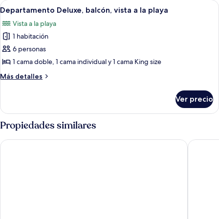
Abrir
Una habitación con dos literas, piso d
1
Departamento Deluxe, balcón, vista a la playa
todas
Vista a la playa
las
1 habitación
fotos
de
6 personas
Departamento
1 cama doble, 1 cama individual y 1 cama King size
Deluxe,
Más
Más detalles
balcón,
detalles
vista
sobre
Ver precio
Departamento
a
Deluxe,
la
balcón,
Propiedades similares
playa
vista
a
El Diablo y el Mar
Hosteria
la
playa