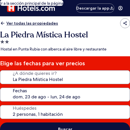
Ir a la sección principal de la página
Descargar la app
Ver todas las propiedades
La Piedra Mística Hostel
Propiedad
de
Hostal en Punta Rubia con alberca al aire libre y restaurante
2.0
estrellas
Elige las fechas para ver precios
¿A dónde quieres ir?
Fechas
Huéspedes
Buscar