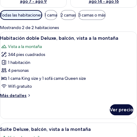
ago 7 - ago 9
ago 14 - ago 16
Filtros
Todas las habitaciones
1 cama
2 camas
3 camas o más
disponibles
para
Mostrando 2 de 2 habitaciones
las
Abrir
Una habitación de hotel moderna con c
7
Habitación doble Deluxe, balcón, vista a la montaña
habitaciones
todas
Vista a la montaña
las
344 pies cuadrados
fotos
de
1 habitación
Habitación
4 personas
doble
1 cama King size y 1 sofá cama Queen size
Deluxe,
Wifi gratuito
balcón,
Más
Más detalles
vista
detalles
a
sobre
Ver precio
la
Habitación
doble
montaña
Deluxe,
Abrir
Una sala de estar moderna con piso de
7
balcón,
Suite Deluxe, balcón, vista a la montaña
todas
vista