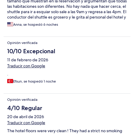
tamaño que muestran en la reservación y argumentan que todas
las habitaciones son diferentes. No hay nada que hacer cerca, el
shuttle para ir a esquiar solo sale a las 9am y regresa a las 4pm. El
conductor del shuttle es grosero y le grita al personal del hotel y
a los huéspedes. No limpian la habitación, solamente hacen las
Anna, se hospedó 6 noches
camas y ya. En general muy pobre la experiencia. Dejamos el
hotel cuando aun quedaba una noche pagada por todo lo
anterior.
Opinión verificada
10/10 Excepcional
11 de febrero de 2026
Traducir con Google
.
Efsun, se hospedó 1 noche
Opinión verificada
4/10 Regular
20 de abril de 2026
Traducir con Google
The hotel floors were very clean ! They had a strict no smoking