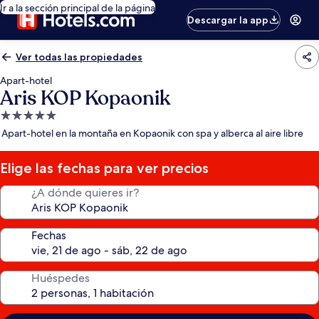
Ir a la sección principal de la página
Descargar la app
Ver todas las propiedades
Apart-hotel
Aris KOP Kopaonik
Propiedad
de
Apart-hotel en la montaña en Kopaonik con spa y alberca al aire libre
5.0
estrellas
Elige las fechas para ver precios
¿A dónde quieres ir?
Fechas
Huéspedes