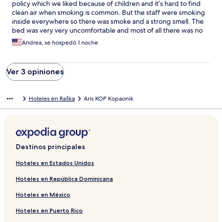
policy which we liked because of children and it’s hard to find
clean air when smoking is common. But the staff were smoking
inside everywhere so there was smoke and a strong smell. The
bed was very very uncomfortable and most of all there was no
buffet. We added on the half board and paid extra for it for
Andrea, se hospedó 1 noche
buffet breakfast and dinner but there wasn’t a buffet at
anytime. We were given an al la carte menu and still got a bill for
4,000 dinars at one meal for drinks (non alcoholic). The
Ver 3 opiniones
reception staff was rude about the bill and said it’s only the
drinks from the machine or pitchers but there weren’t any.
THERE WASNT A BUFFET. I’d like to also mention how horrible it
Hoteles en Raška
Aris KOP Kopaonik
looked to see one staff member of Asian decent working very
hard cleaning the floors and keeping the entire hotel clean and
constantly working while the remaining staff members were
sitting around smoking.
Destinos principales
Hoteles en Estados Unidos
Hoteles en República Dominicana
Hoteles en México
Hoteles en Puerto Rico