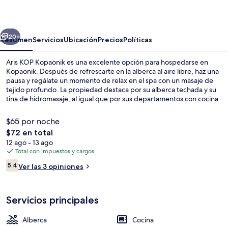
Kopaonik
erior
Siguiente
20+
Resumen
Servicios
Ubicación
Precios
Políticas
Aris KOP Kopaonik es una excelente opción para hospedarse en
Kopaonik. Después de refrescarte en la alberca al aire libre, haz una
pausa y regálate un momento de relax en el spa con un masaje de
tejido profundo. La propiedad destaca por su alberca techada y su
tina de hidromasaje, al igual que por sus departamentos con cocina
y balcón.
$65 por noche
El
$72 en total
precio
12 ago - 13 ago
Alberca techada, alberca al aire libre y
total
Total con impuestos y cargos
es
Opiniones
5.4
Ver las 3 opiniones
de
5.4 de 10,
$72
Servicios principales
Alberca
Cocina