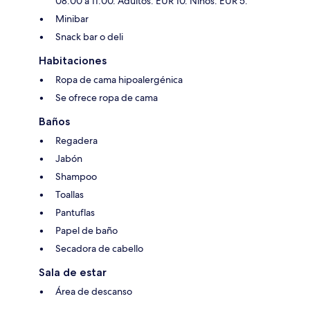
08:00 a 11:00. Adultos: EUR 10. Niños: EUR 5.
Minibar
Snack bar o deli
Habitaciones
Ropa de cama hipoalergénica
Se ofrece ropa de cama
Baños
Regadera
Jabón
Shampoo
Toallas
Pantuflas
Papel de baño
Secadora de cabello
Sala de estar
Área de descanso