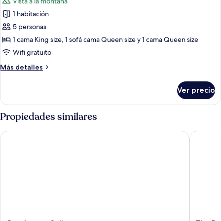
Vista a la montaña
a
las
la
1 habitación
fotos
montaña
de
5 personas
Suite
1 cama King size, 1 sofá cama Queen size y 1 cama Queen size
Deluxe,
Wifi gratuito
balcón,
Más
Más detalles
vista
detalles
a
sobre
Ver precio
Suite
la
Deluxe,
montaña
balcón,
Propiedades similares
vista
a
One Luxury Suites
The Resi
la
montaña