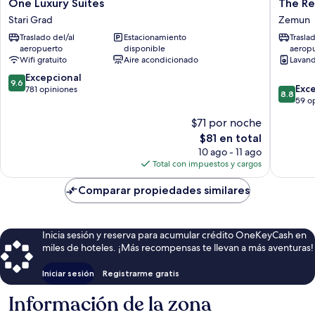
One
The
One Luxury Suites
The Re
Luxury
Residen
Stari Grad
Zemun
Suites
59
Traslado del/al
Estacionamiento
Trasla
Stari
Zemun
aeropuerto
disponible
aerop
Grad
Wifi gratuito
Aire acondicionado
Lavand
9.6
Excepcional
9.6
8.8
Exc
de
781 opiniones
8.8
de
59 o
10,
10,
Excepcional,
$71 por noche
Excelent
781
El
$81 en total
59
opiniones
precio
opinion
10 ago - 11 ago
actual
Total con impuestos y cargos
es
de
Comparar propiedades similares
$81
Inicia sesión y reserva para acumular crédito OneKeyCash en
miles de hoteles. ¡Más recompensas te llevan a más aventuras!
Iniciar sesión
Registrarme gratis
Información de la zona