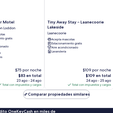
Tiny
r Motel
Tiny Away Stay – Laanecoorie
Away
Lakeside
on Loddon
Stay
Laanecoorie
otas
–
to gratis
Laanecoorie
Acepta mascotas
Estacionamiento gratis
Lakeside
ionado
Aire acondicionado
Laanecoorie
Lavandería
e
es
$75 por noche
$109 por noche
El
El
$83 en total
$109 en total
precio
precio
23 ago - 24 ago
24 ago - 25 ago
actual
actual
Total con impuestos y cargos
Total con impuestos y cargos
es
es
de
de
Comparar propiedades similares
$83
$109
rédito OneKeyCash en miles de