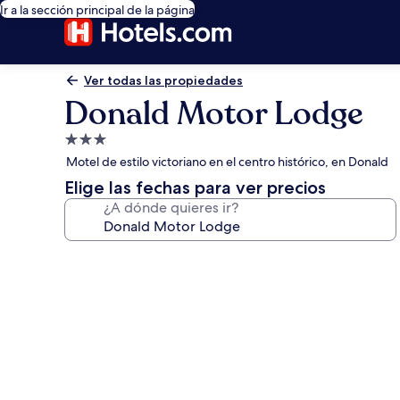
Ir a la sección principal de la página
Ver todas las propiedades
Donald Motor Lodge
Propiedad
de
Motel de estilo victoriano en el centro histórico, en Donald
3.0
Elige las fechas para ver precios
estrellas
¿A dónde quieres ir?
Galería
de
fotos
de
Donald
Motor