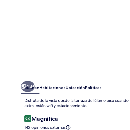
Lodge
43+
Resumen
Habitaciones
Ubicación
Políticas
Disfruta de la vista desde la terraza del último piso cuand
extra, están wifi y estacionamiento.
Opiniones
Magnífica
9.0
9.0 de 10,
142 opiniones externas