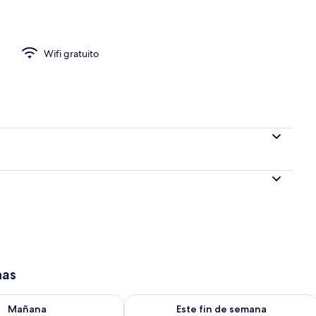
io
Wifi gratuito
has
isponibilidad para mañana ago 10 - ago 11
Consulta la disponibilidad para este 
Mañana
Este fin de semana