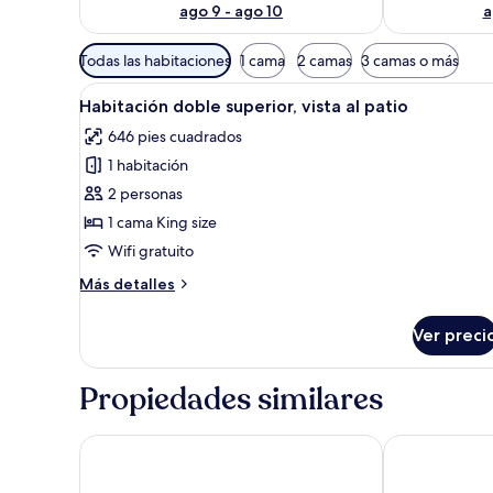
ago 9 - ago 10
a
Filtros
Todas las habitaciones
1 cama
2 camas
3 camas o más
disponibles
Abrir
Habitación de hotel con pared 
para
1
Habitación doble superior, vista al patio
todas
las
646 pies cuadrados
las
habitaciones
1 habitación
fotos
de
2 personas
Habitación
1 cama King size
doble
Wifi gratuito
superior,
Más
Más detalles
vista
detalles
al
sobre
Ver preci
Habitación
patio
doble
superior,
Propiedades similares
vista
al
patio
Oval Motel
Bridgewater 