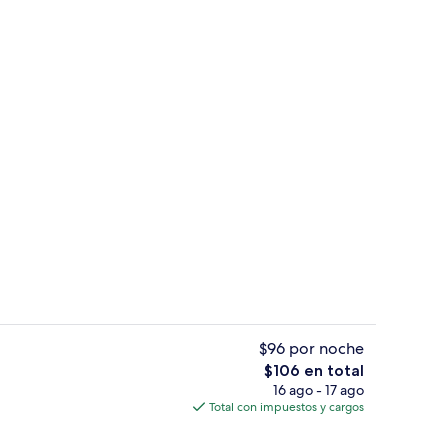
 de alta calidad y insonorización
Exterior
$96 por noche
El
$106 en total
precio
16 ago - 17 ago
l de la propiedad
Terraza o patio
total
Total con impuestos y cargos
es
de