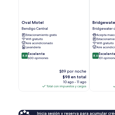
Oval
Bridgewater
Oval Motel
Bridgewate
Motel
Motel
Bendigo Central
Bridgewater 
Bendigo
Bridgewater
Estacionamiento gratis
Acepta masc
Central
on
Wifi gratuito
Estacionamien
Loddon
Aire acondicionado
Wifi gratuito
Lavandería
Aire acondic
8.8
8.6
Excelente
Excelent
8.8
8.6
de
de
600 opiniones
101 opinion
10,
10,
Excelente,
Excelente,
$89 por noche
600
101
opiniones
El
opiniones
$98 en total
precio
10 ago - 11 ago
actual
Total con impuestos y cargos
es
de
$98
Inicia sesión y reserva para acumular c