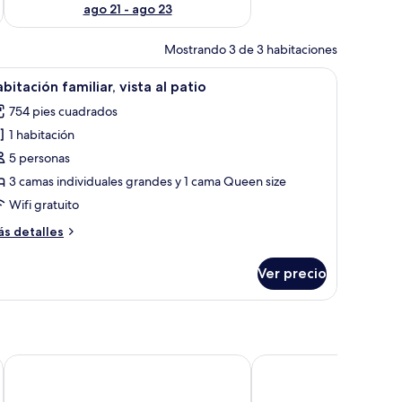
ago 21 - ago 23
Mostrando 3 de 3 habitaciones
con persianas.
illo, una cama con almohadas, una mesa con dos sillas y una ventana con per
brir
Habitación de hotel con pared de ladrillo, cam
1
bitación familiar, vista al patio
odas
754 pies cuadrados
s
1 habitación
otos
e
5 personas
abitación
3 camas individuales grandes y 1 cama Queen size
miliar,
Wifi gratuito
sta
ás
s detalles
talles
atio
bre
Ver precio
bitación
miliar,
sta
tio
e
MOTEL ST ARNAUD
St Arnaud Caravan Park