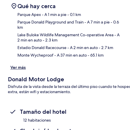
Qué hay cerca
Parque Apex
- A 1 min a pie
- 0.1 km
Parque Donald Playground and Train
- A 7 min a pie
- 0.6
km
Sec
Lake Buloke Wildlife Management Co-operative Area
- A
2 min en auto
- 2.3 km
Estadio Donald Racecourse
- A 2 min en auto
- 2.7 km
Monte Wycheproof
- A 37 min en auto
- 65.1 km
Ver más
Donald Motor Lodge
Disfruta de la vista desde la terraza del último piso cuando te hospe
extra, están wifi y estacionamiento.
Tamaño del hotel
12 habitaciones