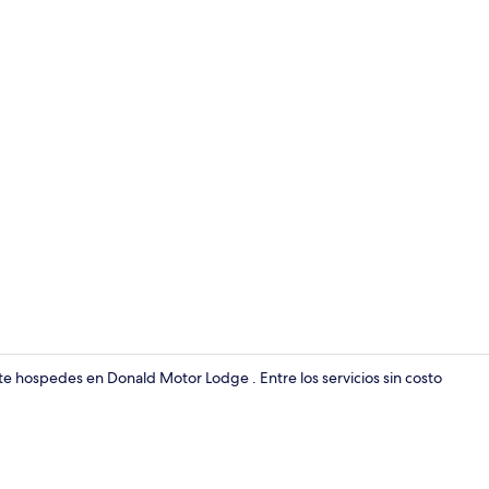
Ropa de cama
o te hospedes en Donald Motor Lodge . Entre los servicios sin costo
Vista fronta