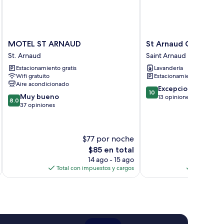
MOTEL
St
MOTEL ST ARNAUD
St Arnaud Caravan P
ST
Arnaud
St. Arnaud
Saint Arnaud
ARNAUD
Caravan
Estacionamiento gratis
Lavandería
St.
Park
Wifi gratuito
Estacionamiento gratis
Arnaud
Saint
Aire acondicionado
Arnaud
10.0
Excepcional
10
8.0
Muy bueno
de
13 opiniones
8.0
de
37 opiniones
10,
10,
Excepcional,
Muy
13
bueno,
opiniones
$77 por noche
$
37
El
$85 en total
opiniones
precio
14 ago - 15 ago
actual
Total con impuestos y cargos
Total con 
es
de
$85