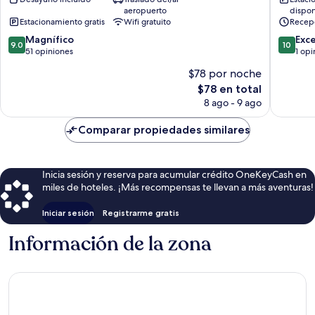
Sur
Don
aeropuerto
dispon
Pucón
Juan
Estacionamiento gratis
Wifi gratuito
Recep
Villarrica
9.0
10.0
Magnífico
Exc
9.0
10
de
de
51 opiniones
1 opi
10,
10,
$78 por noche
Magnífico,
Excepcio
El
$78 en total
51
1
precio
opiniones
opinión
8 ago - 9 ago
actual
es
Comparar propiedades similares
de
$78
Inicia sesión y reserva para acumular crédito OneKeyCash en
miles de hoteles. ¡Más recompensas te llevan a más aventuras!
Iniciar sesión
Registrarme gratis
Información de la zona