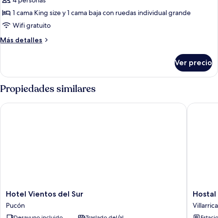
4 personas
de
1 cama King size y 1 cama baja con ruedas individual grande
diseñador,
Wifi gratuito
vista
Más
Más detalles
a
detalles
la
sobre
Ver precio
montaña
Bungalow
de
diseñador,
Propiedades similares
vista
a
Hotel Vientos del Sur
Hostal &
la
montaña
Hotel
Hostal
Hotel Vientos del Sur
Hostal
Vientos
&
Pucón
Villarrica
del
Cabañas
Desayuno incluido
Traslado del/al
Estaci