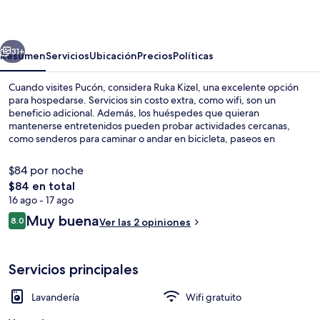
erior
Siguiente
31+
Resumen
Servicios
Ubicación
Precios
Políticas
Cuando visites Pucón, considera Ruka Kizel, una excelente opción
para hospedarse. Servicios sin costo extra, como wifi, son un
beneficio adicional. Además, los huéspedes que quieran
mantenerse entretenidos pueden probar actividades cercanas,
como senderos para caminar o andar en bicicleta, paseos en
bicicleta de montaña y snowboard. Destacan su terraza y su jardín.
$84 por noche
El
$84 en total
precio
16 ago - 17 ago
Área de sala de estar
total
Opiniones
Muy buena
8.0
Ver las 2 opiniones
es
8.0 de 10,
de
$84
Servicios principales
Lavandería
Wifi gratuito