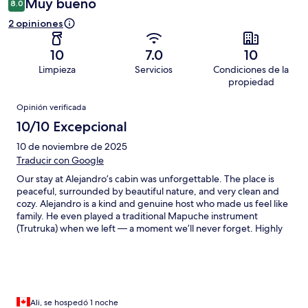
Muy bueno
8.0
2 opiniones
10
7.0
10
Limpieza
Servicios
Condiciones de la
propiedad
Opiniones
Opinión verificada
10/10 Excepcional
10 de noviembre de 2025
Traducir con Google
Our stay at Alejandro’s cabin was unforgettable. The place is
peaceful, surrounded by beautiful nature, and very clean and
cozy. Alejandro is a kind and genuine host who made us feel like
family. He even played a traditional Mapuche instrument
(Trutruka) when we left — a moment we’ll never forget. Highly
recommend this unique experience in southern Chile!
Ali, se hospedó 1 noche