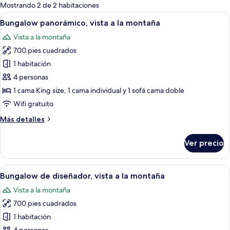
para
Mostrando 2 de 2 habitaciones
las
Abrir
Un dormitorio en el ático con techo 
15
Bungalow panorámico, vista a la montaña
habitaciones
todas
Vista a la montaña
las
700 pies cuadrados
fotos
de
1 habitación
Bungalow
4 personas
panorámico,
1 cama King size, 1 cama individual y 1 sofá cama doble
vista
Wifi gratuito
a
Más
Más detalles
la
detalles
montaña
sobre
Ver precio
Bungalow
panorámico,
vista
Abrir
Un dormitorio con una cama grande, 
11
a
Bungalow de diseñador, vista a la montaña
todas
la
Vista a la montaña
montaña
las
700 pies cuadrados
fotos
de
1 habitación
Bungalow