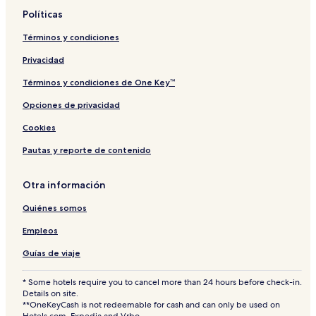
M
C
Políticas
a
o
l
n
Términos y condiciones
a
d
l
o
Privacidad
e
m
n
i
Términos y condiciones de One Key™
P
n
Opciones de privacidad
u
i
c
o
Cookies
&
0
#
2
Pautas y reporte de contenido
2
1
4
3
Otra información
;
Quiénes somos
n
0
Empleos
1
9
Guías de viaje
* Some hotels require you to cancel more than 24 hours before check-in.
Details on site.
**OneKeyCash is not redeemable for cash and can only be used on