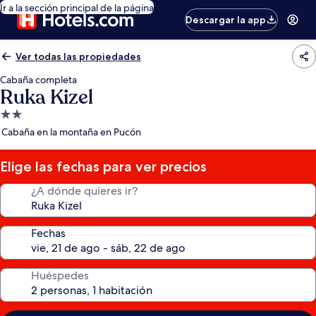
Ir a la sección principal de la página
Descargar la app
Ver todas las propiedades
Cabaña completa
Ruka Kizel
Propiedad
de
Cabaña en la montaña en Pucón
2.0
estrellas
Elige las fechas para ver precios
¿A dónde quieres ir?
Fechas
Huéspedes