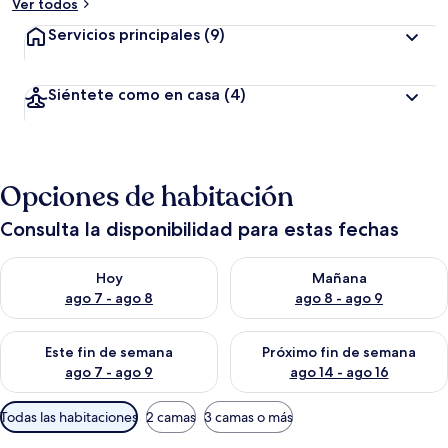
Ver todos
Servicios principales
(9)
Siéntete como en casa
(4)
Opciones de habitación
Consulta la disponibilidad para estas fechas
Consulta la disponibilidad para hoy ago 7 - ago 8
Consulta la disponibilidad pa
Hoy
Mañana
ago 7 - ago 8
ago 8 - ago 9
Consulta la disponibilidad para este fin de semana ago 7 - ag
Consulta la disponibilidad par
Este fin de semana
Próximo fin de semana
ago 7 - ago 9
ago 14 - ago 16
Filtros
Todas las habitaciones
2 camas
3 camas o más
disponibles