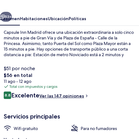
Madrid
erior
Siguiente
53+
Resumen
Habitaciones
Ubicación
Políticas
Capsule Inn Madrid ofrece una ubicación extraordinaria a solo cinco
minutos a pie de Gran Vía y de Plaza de España - Calle de la
Princesa. Asimismo, tanto Puerta del Sol como Plaza Mayor están a
15 minutos a pie. Hay opciones de transporte público a una corta
distancia a pie: Estación de metro Noviciado está a 2 minutos y
Estación de metro Santo Domingo está a 3 minutos.
$51 por noche
El
$56 en total
precio
11 ago - 12 ago
Recepción
total
Total con impuestos y cargos
es
Opiniones
Excelente
8.8
Ver las 147 opiniones
de
8.8 de 10,
$56
Servicios principales
Wifi gratuito
Para no fumadores