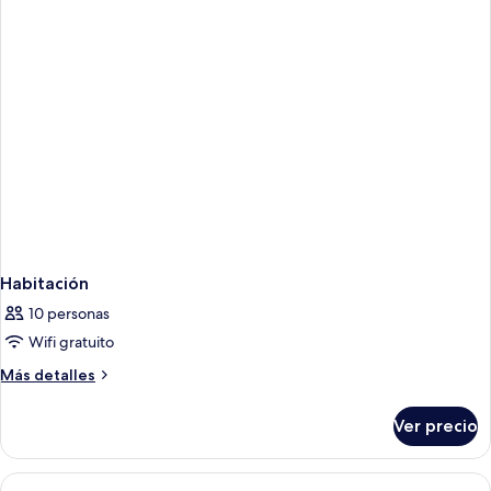
Habitación
10 personas
Wifi gratuito
Más
Más detalles
detalles
sobre
Ver precio
Habitación