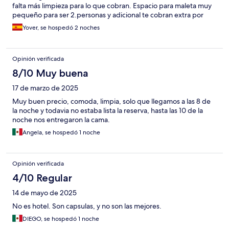
falta más limpieza para lo que cobran. Espacio para maleta muy
pequeño para ser 2.personas y adicional te cobran extra por
utilizar o guardar maleta en otro espacio . Camas muy duras o las
Yover, se hospedó 2 noches
almohadas no ayudan para dormir cómodo .
Opinión verificada
8/10 Muy buena
17 de marzo de 2025
Muy buen precio, comoda, limpia, solo que llegamos a las 8 de
la noche y todavia no estaba lista la reserva, hasta las 10 de la
noche nos entregaron la cama.
Angela, se hospedó 1 noche
Opinión verificada
4/10 Regular
14 de mayo de 2025
No es hotel. Son capsulas, y no son las mejores.
DIEGO, se hospedó 1 noche