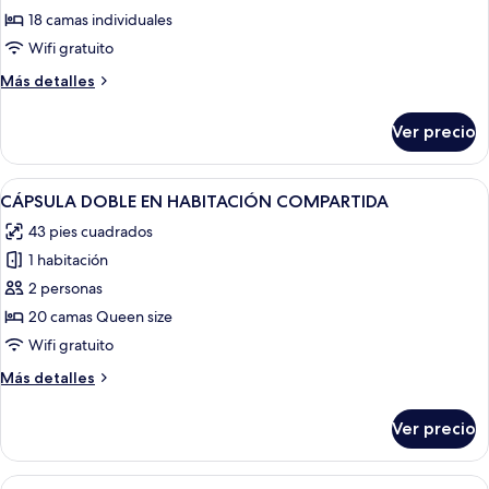
CÁPSULA
18 camas individuales
INDIVIDUAL
Wifi gratuito
EN
Más
Más detalles
HABITACIÓN
detalles
COMPARTIDA
sobre
Ver precio
CÁPSULA
INDIVIDUAL
EN
Abrir
Una habitación moderna con una cama 
13
HABITACIÓN
CÁPSULA DOBLE EN HABITACIÓN COMPARTIDA
todas
COMPARTIDA
43 pies cuadrados
las
1 habitación
fotos
de
2 personas
CÁPSULA
20 camas Queen size
DOBLE
Wifi gratuito
EN
Más
Más detalles
HABITACIÓN
detalles
COMPARTIDA
sobre
Ver precio
CÁPSULA
DOBLE
EN