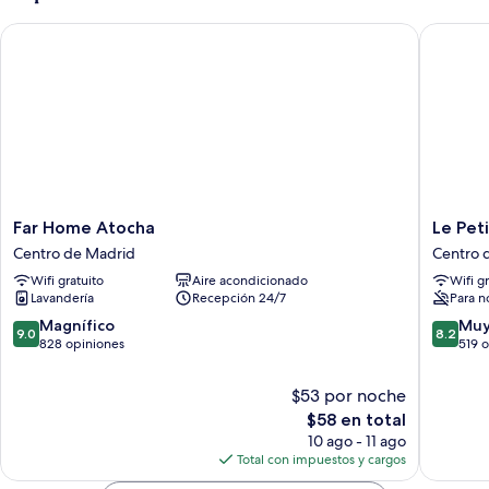
Far Home Atocha
Le Petit 
Far
Le
Far Home Atocha
Le Peti
Home
Petit
Centro de Madrid
Centro 
Atocha
Palu
Wifi gratuito
Aire acondicionado
Wifi g
Centro
Fuencarr
Lavandería
Recepción 24/7
Para n
de
Centro
Madrid
de
9.0
8.2
Magnífico
Muy
9.0
8.2
Madrid
de
de
828 opiniones
519 
10,
10,
Magnífico,
Muy
$53 por noche
828
bueno,
El
$58 en total
opiniones
519
precio
10 ago - 11 ago
opinion
actual
Total con impuestos y cargos
es