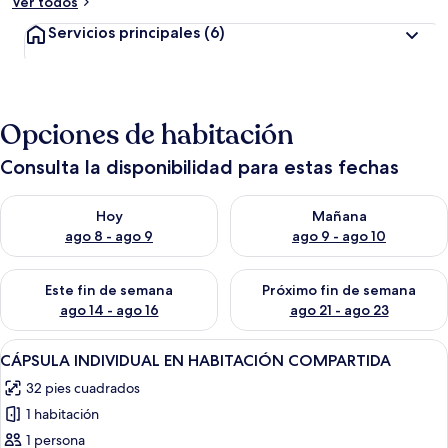
Ver todos
Servicios principales
(6)
Opciones de habitación
Consulta la disponibilidad para estas fechas
Consulta la disponibilidad para hoy ago 8 - ago 9
Consulta la disponibilidad pa
Hoy
Mañana
ago 8 - ago 9
ago 9 - ago 10
Consulta la disponibilidad para este fin de semana ago 14 - ag
Consulta la disponibilidad pa
Este fin de semana
Próximo fin de semana
ago 14 - ago 16
ago 21 - ago 23
Abrir
Una habitación moderna con una cama 
15
CÁPSULA INDIVIDUAL EN HABITACIÓN COMPARTIDA
todas
32 pies cuadrados
las
1 habitación
fotos
de
1 persona