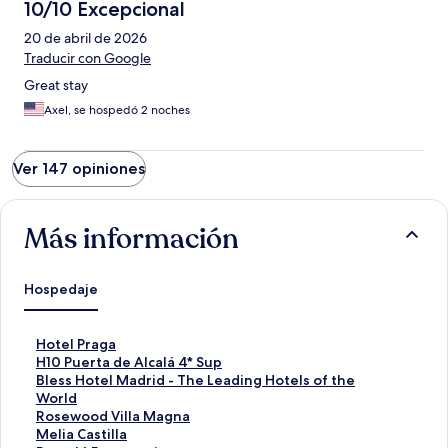
10/10 Excepcional
20 de abril de 2026
Traducir con Google
Great stay
Axel, se hospedó 2 noches
Ver 147 opiniones
Más información
Hospedaje
E
Hotel Praga
n
E
H10 Puerta de Alcalá 4* Sup
l
n
E
Bless Hotel Madrid - The Leading Hotels of the
a
l
n
World
c
a
l
E
Rosewood Villa Magna
e
c
a
n
E
Melia Castilla