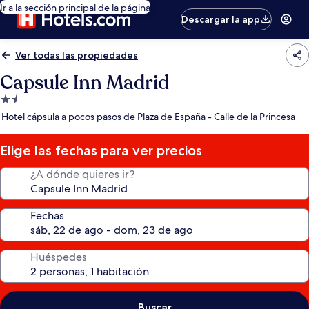
Ir a la sección principal de la página
Descargar la app
Ver todas las propiedades
Capsule Inn Madrid
Propiedad
de
Hotel cápsula a pocos pasos de Plaza de España - Calle de la Princesa
1.5
estrellas
Elige las fechas para ver precios
¿A dónde quieres ir?
Fechas
Huéspedes
Buscar