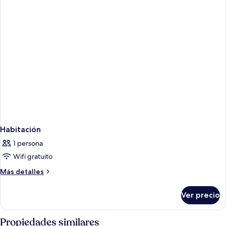
Habitación
1 persona
Wifi gratuito
Más
Más detalles
detalles
sobre
Ver precio
Habitación
Propiedades similares