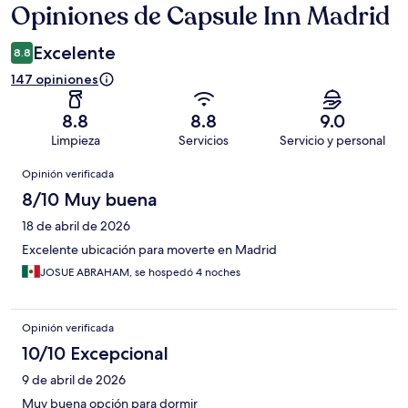
Opiniones de Capsule Inn Madrid
Opiniones
Excelente
8.8
147 opiniones
8.8
8.8
9.0
Limpieza
Servicios
Servicio y personal
Opiniones
Opinión verificada
8/10 Muy buena
18 de abril de 2026
Excelente ubicación para moverte en Madrid
JOSUE ABRAHAM, se hospedó 4 noches
Opinión verificada
10/10 Excepcional
9 de abril de 2026
Muy buena opción para dormir