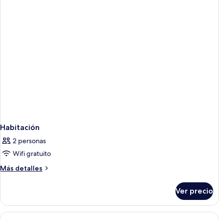
HABITACIÓN
COMPARTIDA
Habitación
2 personas
Wifi gratuito
Más
Más detalles
detalles
sobre
Ver precio
Habitación