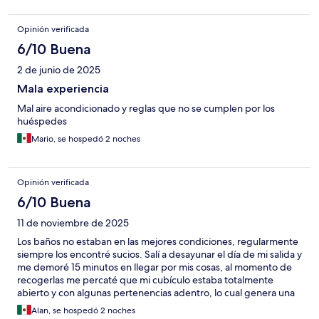
Opinión verificada
6/10 Buena
2 de junio de 2025
Mala experiencia
Mal aire acondicionado y reglas que no se cumplen por los
huéspedes
Mario, se hospedó 2 noches
Opinión verificada
6/10 Buena
11 de noviembre de 2025
Los baños no estaban en las mejores condiciones, regularmente
siempre los encontré sucios. Salí a desayunar el día de mi salida y
me demoré 15 minutos en llegar por mis cosas, al momento de
recogerlas me percaté que mi cubículo estaba totalmente
abierto y con algunas pertenencias adentro, lo cual genera una
gran desconfianza del personal ya que no te dan la privacidad, y
Alan, se hospedó 2 noches
sobre todo por esa demora que tuve me cobraron 20€.