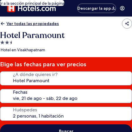
Ir a la sección principal de la página
Descargar la app
Ver todas las propiedades
Hotel Paramount
Propiedad
de
Hotel en Visakhapatnam
2.5
estrellas
Elige las fechas para ver precios
¿A dónde quieres ir?
Fechas
Huéspedes
Buscar