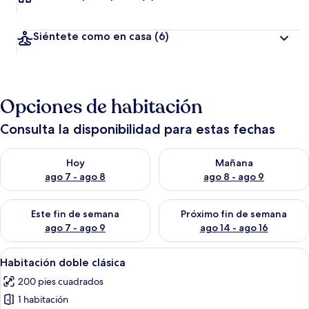
Siéntete como en casa
(6)
Opciones de habitación
Consulta la disponibilidad para estas fechas
Consulta la disponibilidad para hoy ago 7 - ago 8
Consulta la disponibilidad pa
Hoy
Mañana
ago 7 - ago 8
ago 8 - ago 9
Consulta la disponibilidad para este fin de semana ago 7 - ag
Consulta la disponibilidad par
Este fin de semana
Próximo fin de semana
ago 7 - ago 9
ago 14 - ago 16
Abrir
Una habitación de hotel con una cama
6
Habitación doble clásica
todas
200 pies cuadrados
las
1 habitación
fotos