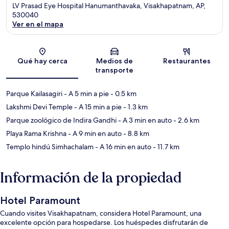
LV Prasad Eye Hospital Hanumanthavaka, Visakhapatnam, AP,
530040
Ver en el mapa
Sección del mapa
Qué hay cerca
Medios de
Restaurantes
transporte
Parque Kailasagiri
- A 5 min a pie
- 0.5 km
Lakshmi Devi Temple
- A 15 min a pie
- 1.3 km
Parque zoológico de Indira Gandhi
- A 3 min en auto
- 2.6 km
Playa Rama Krishna
- A 9 min en auto
- 8.8 km
Templo hindú Simhachalam
- A 16 min en auto
- 11.7 km
Información de la propiedad
Hotel Paramount
Cuando visites Visakhapatnam, considera Hotel Paramount, una
excelente opción para hospedarse. Los huéspedes disfrutarán de