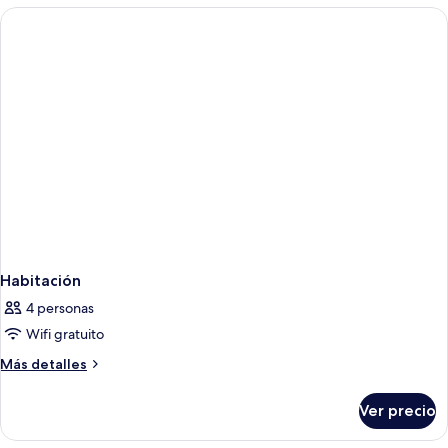
Deluxe
Habitación
4 personas
Wifi gratuito
Más
Más detalles
detalles
sobre
Ver precio
Habitación