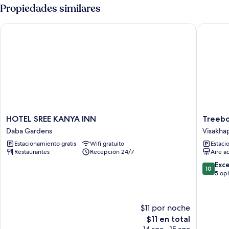
Propiedades similares
HOTEL SREE KANYA INN
Treebo G
HOTEL
Treebo
HOTEL SREE KANYA INN
Treebo
SREE
Grand
Daba Gardens
Visakha
KANYA
Milan
Estacionamiento gratis
Wifi gratuito
Estaci
INN
Visakha
Restaurantes
Recepción 24/7
Aire a
Daba
Gardens
10.0
Exc
10
de
5 op
10,
Excepcio
5
$11 por noche
opinion
El
$11 en total
precio
14 ago - 15 ago