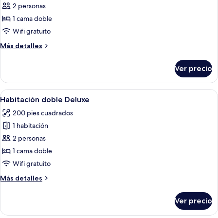
de
2 personas
Habitación
1 cama doble
doble
Wifi gratuito
clásica
Más
Más detalles
detalles
sobre
Ver precio
Habitación
doble
clásica
Abrir
Una habitación de hotel con cama, una 
7
Habitación doble Deluxe
todas
200 pies cuadrados
las
1 habitación
fotos
de
2 personas
Habitación
1 cama doble
doble
Wifi gratuito
Deluxe
Más
Más detalles
detalles
sobre
Ver precio
Habitación
doble