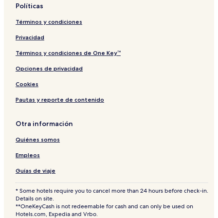
H
Políticas
o
t
Términos y condiciones
e
l
Privacidad
Términos y condiciones de One Key™
Opciones de privacidad
Cookies
Pautas y reporte de contenido
Otra información
Quiénes somos
Empleos
Guías de viaje
* Some hotels require you to cancel more than 24 hours before check-in.
Details on site.
**OneKeyCash is not redeemable for cash and can only be used on
Hotels.com, Expedia and Vrbo.