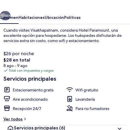
erior
Siguiente
16+
Resumen
Habitaciones
Ubicación
Políticas
Cuando visites Visakhapatnam, considera Hotel Paramount, una
excelente opción para hospedarse. Los huéspedes disfrutarán de
servicios extra sin costo, como wifi y estacionamiento.
$26 por noche
El
$28 en total
precio
8 ago - 9 ago
total
Total con impuestos y cargos
es
Servicios principales
Insonorización, wifi gratis y ropa de 
de
$28
Estacionamiento gratis
Wifi gratuito
Aire acondicionado
Lavandería
Recepción 24/7
Para no fumadores
Ver todos
Servicios principales
(6)