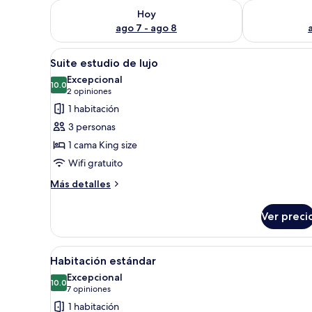
Consulta la disponibilidad para hoy ago 7 - ago 8
Consulta la d
Hoy
ago 7 - ago 8
Abrir
Una habitación de hotel moder
1
Suite estudio de lujo
todas
Excepcional
las
10.0
10.0 de 10
(2
2 opiniones
fotos
opiniones)
1 habitación
de
3 personas
Suite
1 cama King size
estudio
Wifi gratuito
de
lujo
Más
Más detalles
detalles
sobre
Ver preci
Suite
estudio
de
Abrir
Habitación de hotel con cama,
1
lujo
Habitación estándar
todas
Excepcional
las
10.0
10.0 de 10
(7
7 opiniones
fotos
opiniones)
1 habitación