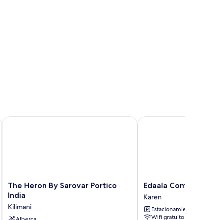
by IHG
The Heron By Sarovar Portico India
Edaala Comfort
The
Edaala
The Heron By Sarovar Portico
Edaala Comfort
Heron
Comfort
India
Karen
By
Karen
Kilimani
Estacionamiento gratis
Sarovar
Wifi gratuito
Portico
Alberca