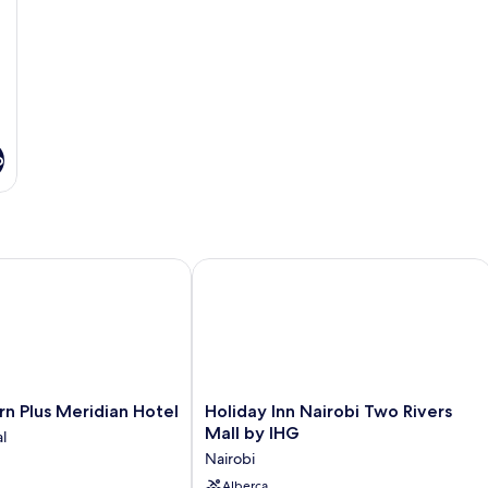
o
Plus Meridian Hotel
Holiday Inn Nairobi Two Rivers Mall 
Holiday
n Plus Meridian Hotel
Holiday Inn Nairobi Two Rivers
Inn
Mall by IHG
l
Nairobi
Nairobi
Two
Rivers
Alberca