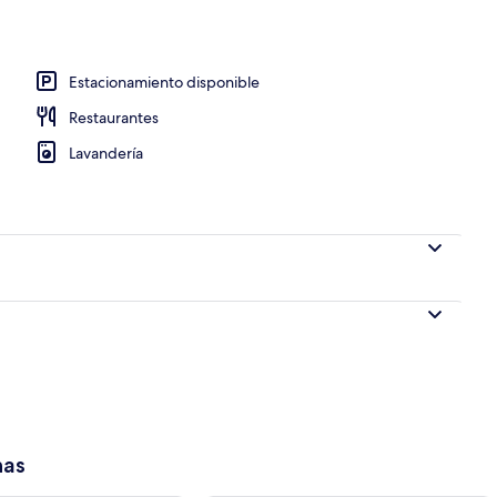
lgodón egipcio y ropa de cama de alta calidad
Estacionamiento disponible
Restaurantes
Lavandería
has