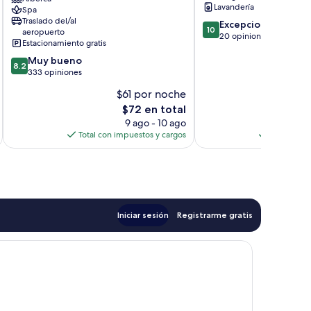
Lavandería
Spa
India
Traslado del/al
10.0
Kilimani
Excepcional
10
aeropuerto
de
20 opiniones
Estacionamiento gratis
10,
8.2
Muy bueno
Excepcional,
8.2
de
333 opiniones
20
10,
opiniones
$61 por noche
Muy
El
$72 en total
bueno,
precio
333
9 ago - 10 ago
actual
opiniones
Total con impuestos y cargos
Total con 
es
de
$72
Iniciar sesión
Registrarme gratis