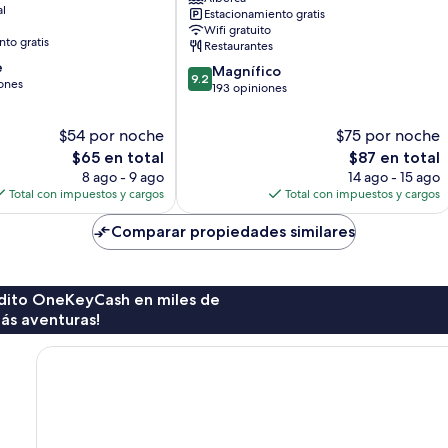
al
Estacionamiento gratis
Mall
Wifi gratuito
by
to gratis
Restaurantes
IHG
e
9.2
Nairobi
Magnífico
9.2
ones
de
193 opiniones
10,
Magnífico,
$54 por noche
$75 por noche
193
El
El
$65 en total
$87 en total
opiniones
precio
precio
8 ago - 9 ago
14 ago - 15 ago
actual
actual
Total con impuestos y cargos
Total con impuestos y cargos
es
es
de
de
Comparar propiedades similares
$65
$87
rédito OneKeyCash en miles de
ás aventuras!