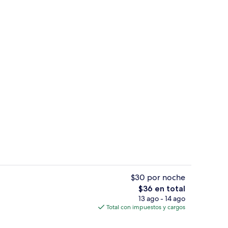
Exterior
$30 por noche
El
$36 en total
precio
13 ago - 14 ago
Sala de reuniones
total
Total con impuestos y cargos
es
de