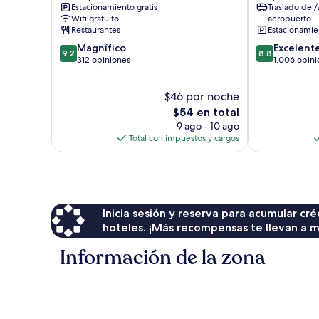
Estacionamiento gratis
Traslado del/
Kilimani
Nairobi
Wifi gratuito
aeropuerto
Central
Restaurantes
Estacionamien
9.2
8.8
Magnífico
Excelent
9.2
8.8
de
de
312 opiniones
1,006 opini
10,
10,
Magnífico,
Excelente,
$46 por noche
312
1,006
opiniones
El
opiniones
$54 en total
precio
9 ago - 10 ago
actual
Total con impuestos y cargos
es
de
$54
Inicia sesión y reserva para acumular c
hoteles. ¡Más recompensas te llevan a m
Información de la zona