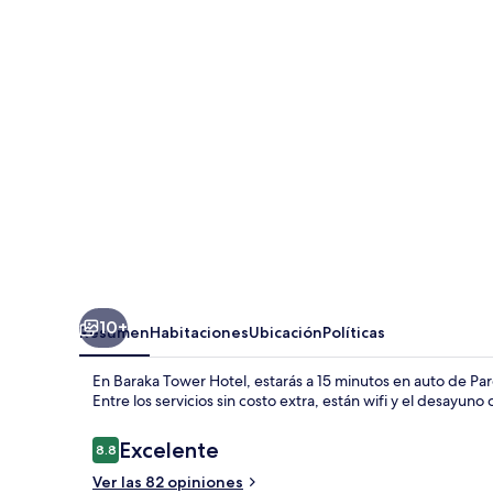
Hotel
10+
Resumen
Habitaciones
Ubicación
Políticas
En Baraka Tower Hotel, estarás a 15 minutos en auto de Pa
Entre los servicios sin costo extra, están wifi y el desayuno
Opiniones
Excelente
8.8
8.8 de 10,
Ver las 82 opiniones