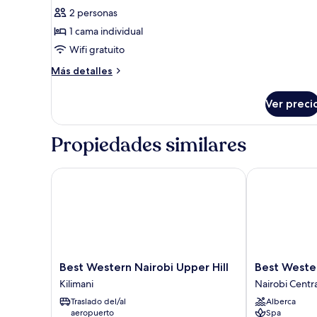
de
2 personas
Habitación
1 cama individual
estándar
Wifi gratuito
Más
Más detalles
detalles
sobre
Ver preci
Habitación
estándar
Propiedades similares
Best Western Nairobi Upper Hill
Best Western 
Best
Best
Best Western Nairobi Upper Hill
Best Wester
Western
Western
Kilimani
Nairobi Centra
Nairobi
Plus
Traslado del/al
Alberca
Upper
Meridian
aeropuerto
Spa
Hill
Hotel