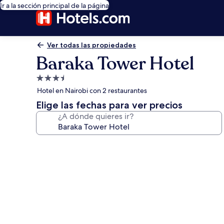
Ir a la sección principal de la página
Ver todas las propiedades
Baraka Tower Hotel
Propiedad
de
Hotel en Nairobi con 2 restaurantes
3.5
Elige las fechas para ver precios
estrellas
¿A dónde quieres ir?
Galería
de
fotos
de
Baraka
Tower