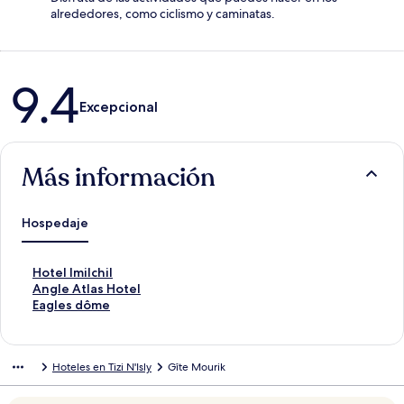
alrededores, como ciclismo y caminatas.
Opiniones
9.4
Excepcional
Más información
Hospedaje
E
Hotel Imilchil
n
E
Angle Atlas Hotel
l
n
E
Eagles dôme
a
l
n
c
a
l
e
c
a
Hoteles en Tizi N'Isly
Gîte Mourik
p
e
c
a
p
e
r
a
p