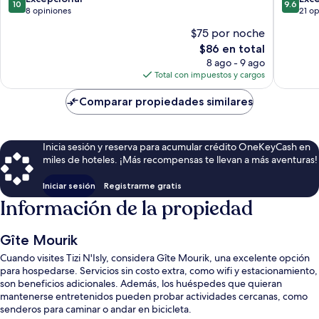
10
9.6
Mellal
de
de
8 opiniones
21 o
10,
10,
$75 por noche
Excepcional,
Excepcio
El
$86 en total
8
21
precio
opiniones
opinion
8 ago - 9 ago
actual
Total con impuestos y cargos
es
de
Comparar propiedades similares
$86
Inicia sesión y reserva para acumular crédito OneKeyCash en
miles de hoteles. ¡Más recompensas te llevan a más aventuras!
Iniciar sesión
Registrarme gratis
Información de la propiedad
Gîte Mourik
Cuando visites Tizi N'Isly, considera Gîte Mourik, una excelente opción
para hospedarse. Servicios sin costo extra, como wifi y estacionamiento,
son beneficios adicionales. Además, los huéspedes que quieran
mantenerse entretenidos pueden probar actividades cercanas, como
senderos para caminar o andar en bicicleta.