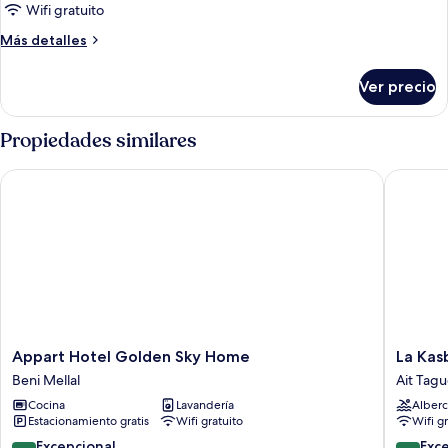
Habitación
Wifi gratuito
Más
Más detalles
detalles
sobre
Ver precio
Habitación
Propiedades similares
Appart Hotel Golden Sky Home
La Kasba
Appart
La
Appart Hotel Golden Sky Home
La Kas
Hotel
Kasbah
Beni Mellal
Ait Tagu
Golden
d'Ouzo
Cocina
Lavandería
Alberc
Sky
Ait
Estacionamiento gratis
Wifi gratuito
Wifi g
Home
Taguella
Beni
10.0
9.6
Excepcional
Exc