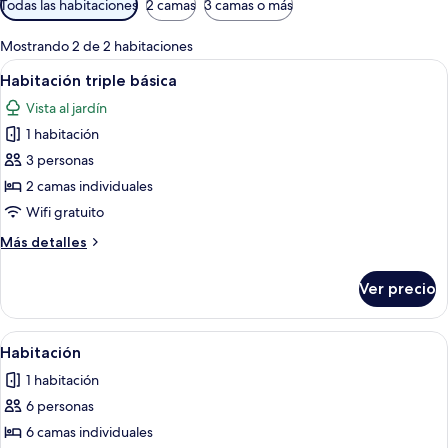
Todas las habitaciones
2 camas
3 camas o más
disponibles
para
Mostrando 2 de 2 habitaciones
las
Abrir
Un dormitorio con una cama de mader
2
Habitación triple básica
habitaciones
todas
Vista al jardín
las
1 habitación
fotos
de
3 personas
Habitación
2 camas individuales
triple
Wifi gratuito
básica
Más
Más detalles
detalles
sobre
Ver precio
Habitación
triple
básica
Abrir
Habitación de hotel con tres camas, c
3
Habitación
todas
1 habitación
las
6 personas
fotos
de
6 camas individuales