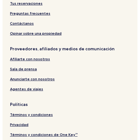
Tus reservaciones
c
a
ô
h
s
m
Preguntas frecuentes
i
H
e
l
o
Contáctanos
t
e
Opinar sobre una propiedad
l
Proveedores, afiliados y medios de comunicación
Afiliarte con nosotros
Sala de prensa
Anunciarte con nosotros
Agentes de viajes
Políticas
Términos y condiciones
Privacidad
Términos y condiciones de One Key™