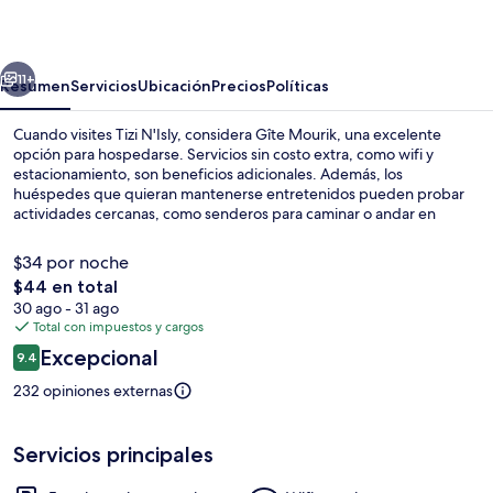
erior
Siguiente
11+
Resumen
Servicios
Ubicación
Precios
Políticas
Cuando visites Tizi N'Isly, considera Gîte Mourik, una excelente
opción para hospedarse. Servicios sin costo extra, como wifi y
estacionamiento, son beneficios adicionales. Además, los
huéspedes que quieran mantenerse entretenidos pueden probar
actividades cercanas, como senderos para caminar o andar en
bicicleta.
$34 por noche
El
$44 en total
precio
30 ago - 31 ago
Área de sala de estar
total
Total con impuestos y cargos
es
Opiniones
Excepcional
9.4
de
9.4 de 10,
$44
232 opiniones externas
Servicios principales