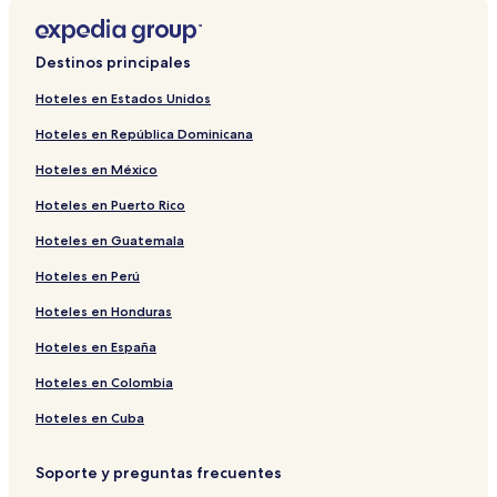
a
r
a
a
a
r
b
a
a
Destinos principales
r
b
a
i
r
b
Hoteles en Estados Unidos
r
i
r
Hoteles en República Dominicana
l
r
i
a
l
r
Hoteles en México
p
a
l
á
p
a
Hoteles en Puerto Rico
g
á
p
i
g
á
Hoteles en Guatemala
n
i
g
a
n
i
Hoteles en Perú
d
a
n
Hoteles en Honduras
e
d
a
H
e
d
Hoteles en España
o
A
e
t
n
E
Hoteles en Colombia
e
g
a
l
l
g
Hoteles en Cuba
I
e
l
m
A
e
Soporte y preguntas frecuentes
i
t
s
l
l
d