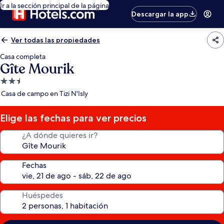
Ir a la sección principal de la página
Descargar la app
Ver todas las propiedades
Casa completa
Gîte Mourik
Propiedad
de
Casa de campo en Tizi N'Isly
2.5
estrellas
Elige las fechas para ver precios
¿A dónde quieres ir?
Fechas
Huéspedes