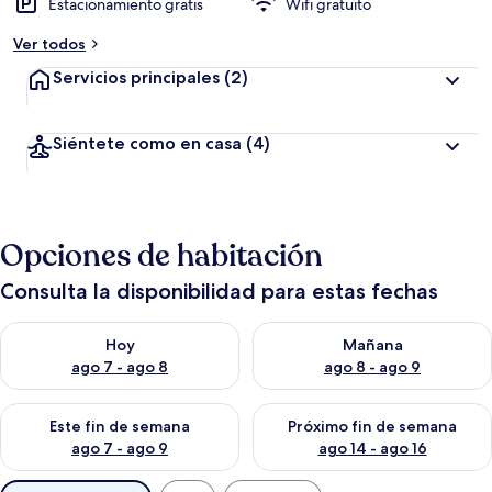
Estacionamiento gratis
Wifi gratuito
Ver todos
Servicios principales
(2)
Siéntete como en casa
(4)
Opciones de habitación
Consulta la disponibilidad para estas fechas
Consulta la disponibilidad para hoy ago 7 - ago 8
Consulta la disponibilidad pa
Hoy
Mañana
ago 7 - ago 8
ago 8 - ago 9
Consulta la disponibilidad para este fin de semana ago 7 - ag
Consulta la disponibilidad par
Este fin de semana
Próximo fin de semana
ago 7 - ago 9
ago 14 - ago 16
Filtros