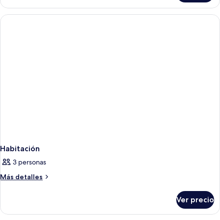
Habitación
3 personas
Más
Más detalles
detalles
sobre
Ver precio
Habitación