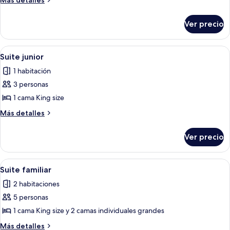
Más detalles
detalles
sobre
Ver precio
Habitación
superior
Abrir
Una habitación de hotel con una cam
17
Suite junior
todas
1 habitación
las
3 personas
fotos
de
1 cama King size
Suite
Más
Más detalles
junior
detalles
sobre
Ver precio
Suite
junior
Abrir
Una habitación de hotel con una cam
19
Suite familiar
todas
2 habitaciones
las
5 personas
fotos
de
1 cama King size y 2 camas individuales grandes
Suite
Más
Más detalles