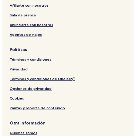
y
A
e
o
l
Afiliarte con nosotros
l
l
b
R
K
A
a
a
Sala de prensa
h
l
r
s
o
K
h
Anunciarte con nosotros
b
h
e
Agentes de viajes
a
o
d
r
b
a
Políticas
r
Términos y condiciones
Privacidad
Términos y condiciones de One Key™
Opciones de privacidad
Cookies
Pautas y reporte de contenido
Otra información
Quiénes somos