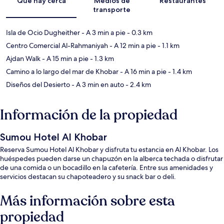
Qué hay cerca
Medios de
Restaurantes
transporte
Isla de Ocio Dugheither
- A 3 min a pie
- 0.3 km
Centro Comercial Al-Rahmaniyah
- A 12 min a pie
- 1.1 km
Ajdan Walk
- A 15 min a pie
- 1.3 km
Camino a lo largo del mar de Khobar
- A 16 min a pie
- 1.4 km
Diseños del Desierto
- A 3 min en auto
- 2.4 km
Información de la propiedad
Sumou Hotel Al Khobar
Reserva Sumou Hotel Al Khobar y disfruta tu estancia en Al Khobar. Los
huéspedes pueden darse un chapuzón en la alberca techada o disfrutar
de una comida o un bocadillo en la cafetería. Entre sus amenidades y
servicios destacan su chapoteadero y su snack bar o deli.
Más información sobre esta
propiedad