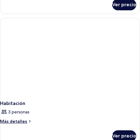
sobre
Ver precio
Habitación
Habitación
3 personas
Más
Más detalles
detalles
sobre
Ver precio
Habitación