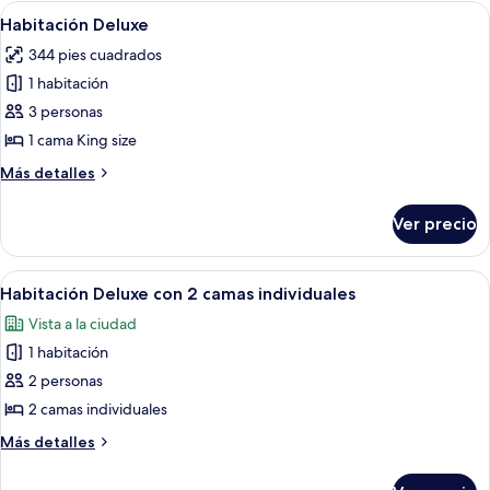
Abrir
Una habitación de hotel con una cama
5
Habitación Deluxe
todas
344 pies cuadrados
las
1 habitación
fotos
de
3 personas
Habitación
1 cama King size
Deluxe
Más
Más detalles
detalles
sobre
Ver precio
Habitación
Deluxe
Abrir
Habitación de hotel con dos camas, c
5
Habitación Deluxe con 2 camas individuales
todas
Vista a la ciudad
las
1 habitación
fotos
de
2 personas
Habitación
2 camas individuales
Deluxe
Más
Más detalles
con
detalles
2
sobre