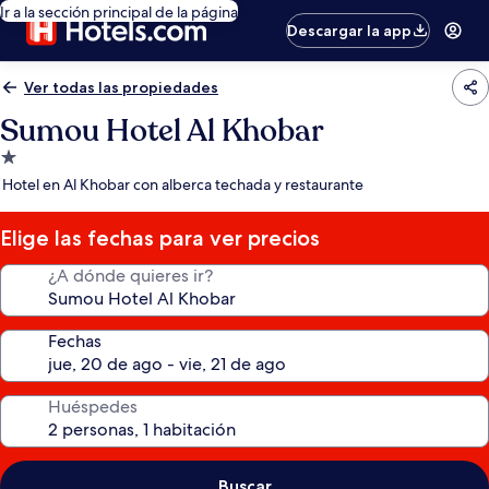
Ir a la sección principal de la página
Descargar la app
Ver todas las propiedades
Sumou Hotel Al Khobar
Propiedad
de
Hotel en Al Khobar con alberca techada y restaurante
1.0
estrella
Elige las fechas para ver precios
¿A dónde quieres ir?
Fechas
Huéspedes
Buscar