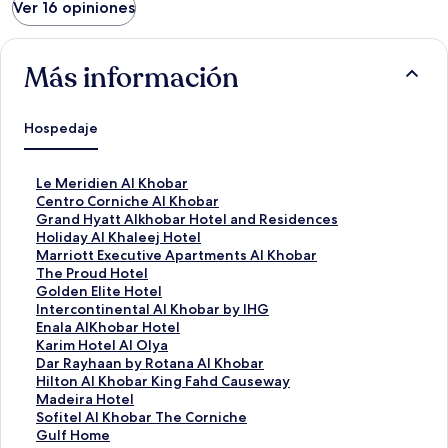
Ver 16 opiniones
Más información
Hospedaje
E
Le Meridien Al Khobar
n
E
Centro Corniche Al Khobar
l
n
E
Grand Hyatt Alkhobar Hotel and Residences
a
l
n
E
Holiday Al Khaleej Hotel
c
a
l
n
E
Marriott Executive Apartments Al Khobar
e
c
a
l
n
E
The Proud Hotel
p
e
c
a
l
n
E
Golden Elite Hotel
a
p
e
c
a
l
n
E
Intercontinental Al Khobar by IHG
r
a
p
e
c
a
l
n
E
Enala AlKhobar Hotel
a
r
a
p
e
c
a
l
n
E
Karim Hotel Al Olya
a
a
r
a
p
e
c
a
l
n
E
Dar Rayhaan by Rotana Al Khobar
b
a
a
r
a
p
e
c
a
l
n
E
Hilton Al Khobar King Fahd Causeway
r
b
a
a
r
a
p
e
c
a
l
n
E
Madeira Hotel
i
r
b
a
a
r
a
p
e
c
a
l
n
E
Sofitel Al Khobar The Corniche
r
i
r
b
a
a
r
a
p
e
c
a
l
n
E
Gulf Home