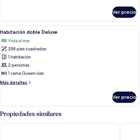
familiar
detalles
sobre
Ver precio
Suite
familiar
Abrir
Escritorio y espacio para trabajar con 
1
Habitación doble Deluxe
todas
Vista al mar
las
258 pies cuadrados
fotos
de
1 habitación
Habitación
2 personas
doble
1 cama Queen size
Deluxe
Más
Más detalles
detalles
sobre
Ver precio
Habitación
doble
Deluxe
Propiedades similares
Ramee Palace Hotel
Solymar 