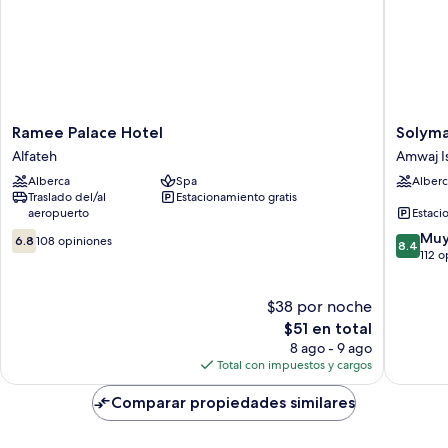
Ramee
Solymar
Ramee Palace Hotel
Solyma
Palace
Hotel
Alfateh
Amwaj I
Hotel
&
Alberca
Spa
Alberc
Alfateh
Beach
Traslado del/al
Estacionamiento gratis
Amwaj
aeropuerto
Estaci
Islands
6.8
8.4
Muy
6.8
108 opiniones
8.4
de
de
112 o
10,
10,
108
Muy
$38 por noche
opiniones
bueno,
El
112
$51 en total
precio
opinion
8 ago - 9 ago
actual
Total con impuestos y cargos
es
de
Comparar propiedades similares
$51