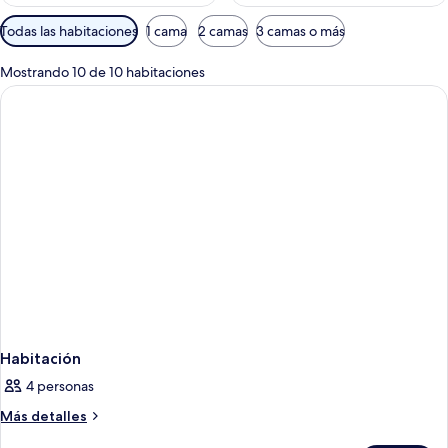
Filtros
Todas las habitaciones
1 cama
2 camas
3 camas o más
disponibles
para
Mostrando 10 de 10 habitaciones
las
habitaciones
Habitación
4 personas
Más
Más detalles
detalles