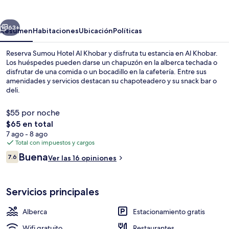
Al
Khobar
erior
Siguiente
63+
Resumen
Habitaciones
Ubicación
Políticas
Reserva Sumou Hotel Al Khobar y disfruta tu estancia en Al Khobar.
Los huéspedes pueden darse un chapuzón en la alberca techada o
disfrutar de una comida o un bocadillo en la cafetería. Entre sus
amenidades y servicios destacan su chapoteadero y su snack bar o
deli.
$55 por noche
El
$65 en total
precio
7 ago - 8 ago
Vista frontal de la propiedad
total
Total con impuestos y cargos
es
Opiniones
Buena
7.6
Ver las 16 opiniones
de
7.6 de 10,
$65
Servicios principales
Alberca
Estacionamiento gratis
Wifi gratuito
Restaurantes