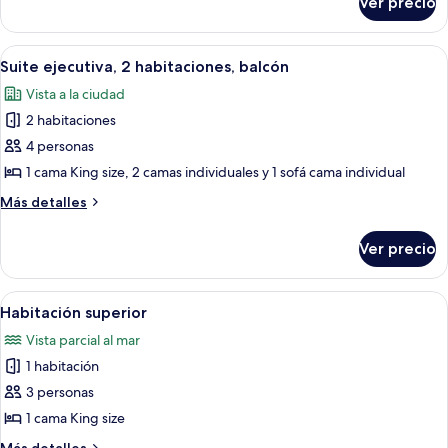
Ver precio
Habitación
camas
Deluxe
individuales
con
Abrir
Una habitación de hotel con una cama
6
2
Suite ejecutiva, 2 habitaciones, balcón
todas
camas
Vista a la ciudad
individuales
las
2 habitaciones
fotos
de
4 personas
Suite
1 cama King size, 2 camas individuales y 1 sofá cama individual
ejecutiva,
Más
Más detalles
2
detalles
habitaciones,
sobre
Ver precio
Suite
balcón
ejecutiva,
2
Abrir
Una habitación de hotel con cama, sofá,
5
habitaciones,
Habitación superior
todas
balcón
Vista parcial al mar
las
1 habitación
fotos
de
3 personas
Habitación
1 cama King size
superior
Más