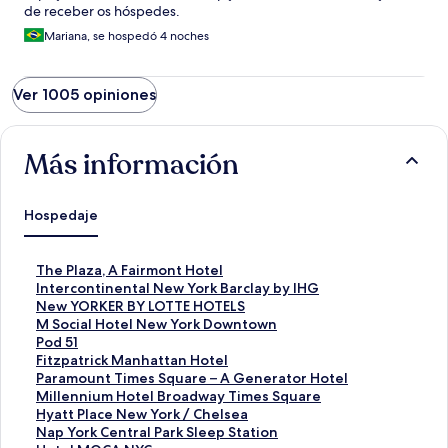
de receber os hóspedes.
Mariana, se hospedó 4 noches
Ver 1005 opiniones
Más información
Hospedaje
E
The Plaza, A Fairmont Hotel
n
E
Intercontinental New York Barclay by IHG
l
n
E
New YORKER BY LOTTE HOTELS
a
l
n
E
M Social Hotel New York Downtown
c
a
l
n
E
Pod 51
e
c
a
l
n
E
Fitzpatrick Manhattan Hotel
p
e
c
a
l
n
E
Paramount Times Square – A Generator Hotel
a
p
e
c
a
l
n
E
Millennium Hotel Broadway Times Square
r
a
p
e
c
a
l
n
E
Hyatt Place New York / Chelsea
a
r
a
p
e
c
a
l
n
E
Nap York Central Park Sleep Station