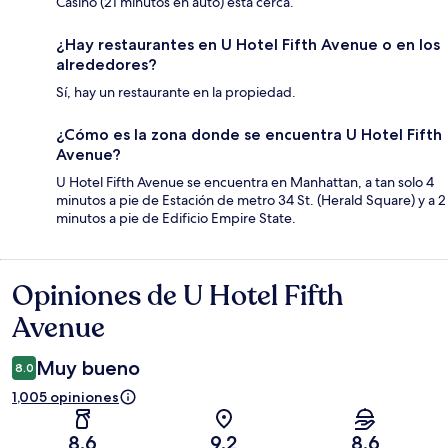
Casino (21 minutos en auto) está cerca.
¿Hay restaurantes en U Hotel Fifth Avenue o en los
alrededores?
Sí, hay un restaurante en la propiedad.
¿Cómo es la zona donde se encuentra U Hotel Fifth
Avenue?
U Hotel Fifth Avenue se encuentra en Manhattan, a tan solo 4
minutos a pie de Estación de metro 34 St. (Herald Square) y a 2
minutos a pie de Edificio Empire State.
Opiniones de U Hotel Fifth
Opiniones
Avenue
Muy bueno
8.0
1,005 opiniones
8.6
9.2
8.6