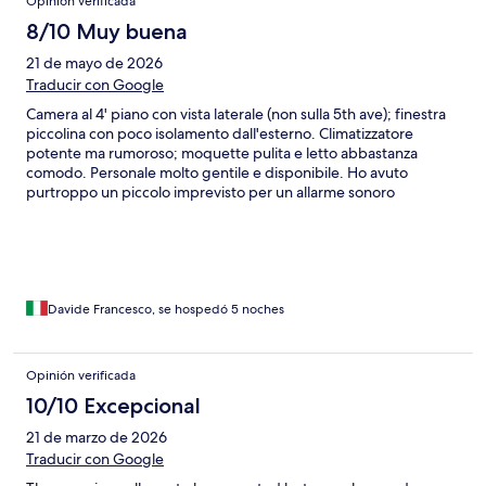
Opinión verificada
8/10 Muy buena
21 de mayo de 2026
Traducir con Google
Camera al 4' piano con vista laterale (non sulla 5th ave); finestra
piccolina con poco isolamento dall'esterno. Climatizzatore
potente ma rumoroso; moquette pulita e letto abbastanza
comodo. Personale molto gentile e disponibile. Ho avuto
purtroppo un piccolo imprevisto per un allarme sonoro
intermittente ma costante che si è manifestato l'ultima notte.
Nel complesso, giudizio positivo, buon rapporto qualità/prezzo;
ci tornerei.
Davide Francesco, se hospedó 5 noches
Opinión verificada
10/10 Excepcional
21 de marzo de 2026
Traducir con Google