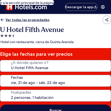
Ir a la sección principal de la página
Descargar la app
Ver todas las propiedades
U Hotel Fifth Avenue
Propiedad
de
Hotel con restaurante, cerca de Quinta Avenida
3.5
estrellas
Elige las fechas para ver precios
¿A dónde quieres ir?
Fechas
Huéspedes
Buscar