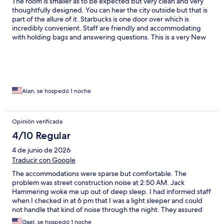
The room is smaller as to be expected but very clean and very
thoughtfully designed. You can hear the city outside but that is
part of the allure of it. Starbucks is one door over which is
incredibly convenient. Staff are friendly and accommodating
with holding bags and answering questions. This is a very New
York feel hotel which was perfect for our stay!
Alan, se hospedó 1 noche
Opinión verificada
4/10 Regular
4 de junio de 2026
Traducir con Google
The accommodations were sparse but comfortable. The
problem was street construction noise at 2:50 AM. Jack
Hammering woke me up out of deep sleep. I had informed staff
when I checked in at 6 pm that I was a light sleeper and could
not handle that kind of noise through the night. They assured
me it would not be a problem. When I requested a change of
Gael, se hospedó 1 noche