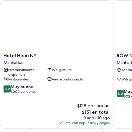
Hotel Henri NY
ROW NY
Hotel
ROW
Hotel Henri NY
ROW 
Henri
NYC
Manhattan
Manhat
NY
Manhatt
Estacionamiento
Wifi gratuito
Acept
Manhattan
disponible
Restaurantes
Aire acondicionado
Wifi g
8.2
Muy bueno
8.2
8.2
Muy
de
1,006 opiniones
8.2
de
802 
10,
10,
Muy
$128 por noche
Muy
bueno,
El
$151 en total
bueno,
1,006
precio
802
9 ago - 10 ago
opiniones
actual
opinion
Total con impuestos y cargos
es