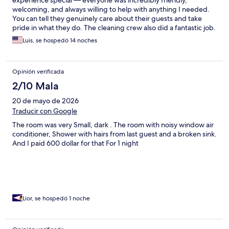
experience special — everyone was incredibly friendly,
welcoming, and always willing to help with anything I needed.
You can tell they genuinely care about their guests and take
pride in what they do. The cleaning crew also did a fantastic job.
The room was always spotless, organized, and refreshed
Luis, se hospedó 14 noches
perfectly each day. It’s the little details and consistency that
really stood out. Overall, the service was exceptional from start
to finish. Great people, great atmosphere, and a team that goes
Opinión verificada
above and beyond to make you feel comfortable and taken care
of. I would absolutely stay here again and highly recommend it
2/10 Mala
to anyone visiting the area.
20 de mayo de 2026
Traducir con Google
The room was very Small, dark . The room with noisy window air
conditioner, Shower with hairs from last guest and a broken sink.
And I paid 600 dollar for that For 1 night
Lior, se hospedó 1 noche