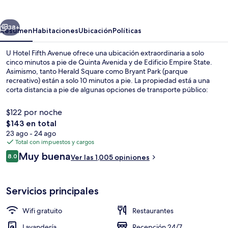
Fifth
Avenue
erior
Siguiente
38+
Resumen
Habitaciones
Ubicación
Políticas
U Hotel Fifth Avenue ofrece una ubicación extraordinaria a solo
cinco minutos a pie de Quinta Avenida y de Edificio Empire State.
Asimismo, tanto Herald Square como Bryant Park (parque
recreativo) están a solo 10 minutos a pie. La propiedad está a una
corta distancia a pie de algunas opciones de transporte público:
Estación de metro 34 St. (Herald Square) está a 4 minutos y Estación
de metro 33 St. (Park Av. S) está a 6 minutos.
$122 por noche
El
$143 en total
precio
23 ago - 24 ago
Ropa de cama de alta calidad y escrito
total
Total con impuestos y cargos
es
Opiniones
Muy buena
8.0
Ver las 1,005 opiniones
de
8.0 de 10,
$143
Servicios principales
Wifi gratuito
Restaurantes
Lavandería
Recepción 24/7