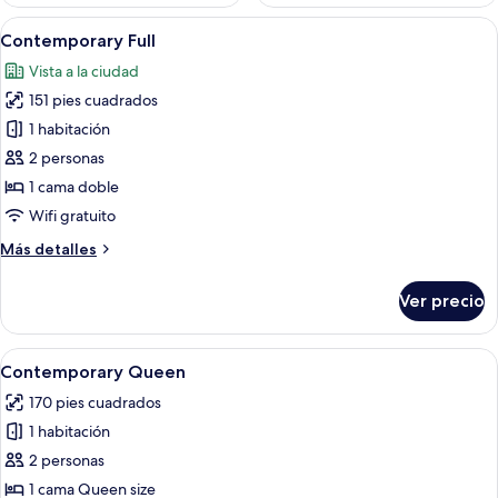
Abrir
Una habitación de hotel con una cama
4
Contemporary Full
todas
Vista a la ciudad
las
151 pies cuadrados
fotos
de
1 habitación
Contemporary
2 personas
Full
1 cama doble
Wifi gratuito
Más
Más detalles
detalles
sobre
Ver precio
Contemporary
Full
Abrir
Habitación de hotel con cama, dos lám
2
Contemporary Queen
todas
170 pies cuadrados
las
1 habitación
fotos
de
2 personas
Contemporary
1 cama Queen size