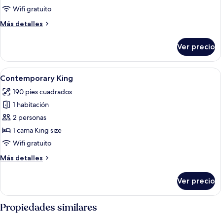
Queen
Wifi gratuito
Más
Más detalles
detalles
sobre
Ver precio
Contemporary
Queen
Abrir
Habitación de hotel con una cama grand
2
Contemporary King
todas
190 pies cuadrados
las
1 habitación
fotos
de
2 personas
Contemporary
1 cama King size
King
Wifi gratuito
Más
Más detalles
detalles
sobre
Ver precio
Contemporary
King
Propiedades similares