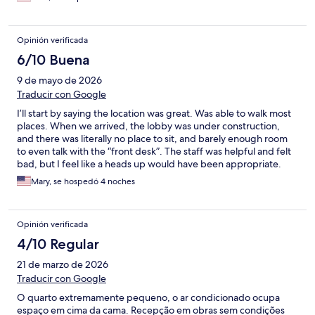
rooms at 3 am. They were not able to accommodate me.
Opinión verificada
6/10 Buena
9 de mayo de 2026
Traducir con Google
I’ll start by saying the location was great. Was able to walk most
places. When we arrived, the lobby was under construction,
and there was literally no place to sit, and barely enough room
to even talk with the “front desk”. The staff was helpful and felt
bad, but I feel like a heads up would have been appropriate.
The room itself was very small, but clean. No dresser, no closet.
Mary, se hospedó 4 noches
No coffee in the room. Overall, not my best NY stay.
Opinión verificada
4/10 Regular
21 de marzo de 2026
Traducir con Google
O quarto extremamente pequeno, o ar condicionado ocupa
espaço em cima da cama. Recepção em obras sem condições