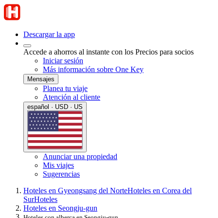
Descargar la app
Accede a ahorros al instante con los Precios para socios
Iniciar sesión
Más información sobre One Key
Mensajes
Planea tu viaje
Atención al cliente
español · USD · US
Anunciar una propiedad
Mis viajes
Sugerencias
Hoteles en Gyeongsang del Norte
Hoteles en Corea del
Sur
Hoteles
Hoteles en Seongju-gun
Hoteles con alberca en Seongju-gun