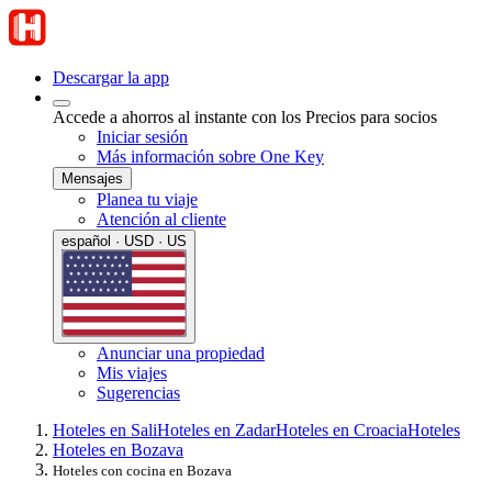
Descargar la app
Accede a ahorros al instante con los Precios para socios
Iniciar sesión
Más información sobre One Key
Mensajes
Planea tu viaje
Atención al cliente
español · USD · US
Anunciar una propiedad
Mis viajes
Sugerencias
Hoteles en Sali
Hoteles en Zadar
Hoteles en Croacia
Hoteles
Hoteles en Bozava
Hoteles con cocina en Bozava