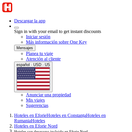
Descargar la app
Sign in with your email to get instant discounts
Iniciar sesión
Más información sobre One Key
Mensajes
Planea tu viaje
Atención al cliente
español · USD · US
Anunciar una propiedad
Mis viajes
Sugerencias
Hoteles en Eforie
Hoteles en Constanța
Hoteles en
Rumania
Hoteles
Hoteles en Eforie Nord
Hoteles con desayuno incluido en Eforie Nord