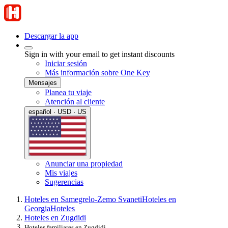
Descargar la app
Sign in with your email to get instant discounts
Iniciar sesión
Más información sobre One Key
Mensajes
Planea tu viaje
Atención al cliente
español · USD · US
Anunciar una propiedad
Mis viajes
Sugerencias
Hoteles en Samegrelo-Zemo Svaneti
Hoteles en
Georgia
Hoteles
Hoteles en Zugdidi
Hoteles familiares en Zugdidi