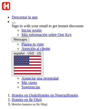
Descargar la app
Sign in with your email to get instant discounts
Iniciar sesión
Más información sobre One Key
Mensajes
Planea tu viaje
Atención al cliente
español · USD · US
Anunciar una propiedad
Mis viajes
Sugerencias
Hoteles en Ondo
Hoteles en Nigeria
Hoteles
Hoteles en Ile Oluji
Hoteles baratos en Ile Oluji