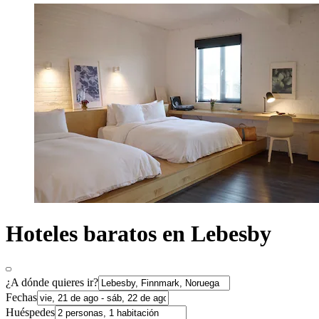
Hoteles baratos en Lebesby
¿A dónde quieres ir?
Fechas
Huéspedes