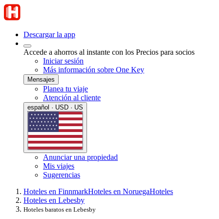
Descargar la app
Accede a ahorros al instante con los Precios para socios
Iniciar sesión
Más información sobre One Key
Mensajes
Planea tu viaje
Atención al cliente
español · USD · US
Anunciar una propiedad
Mis viajes
Sugerencias
Hoteles en Finnmark
Hoteles en Noruega
Hoteles
Hoteles en Lebesby
Hoteles baratos en Lebesby