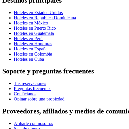
Destinos principales
Hoteles en Estados Unidos
Hoteles en República Dominicana
Hoteles en México
Hoteles en Puerto Rico
Hoteles en Guatemala
Hoteles en Perú
Hoteles en Honduras
Hoteles en España
Hoteles en Colombia
Hoteles en Cuba
Soporte y preguntas frecuentes
Tus reservaciones
Preguntas frecuentes
Contáctanos
Opinar sobre una propiedad
Proveedores, afiliados y medios de comuni
Afiliarte con nosotros
Sala de prensa