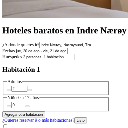
Hoteles baratos en Indre Nærøy
¿A dónde quieres ir?
Fechas
Huéspedes
Habitación 1
Adultos
Niños
0 a 17 años
Agregar otra habitación
¿Quieres reservar 9 o más habitaciones?
Listo