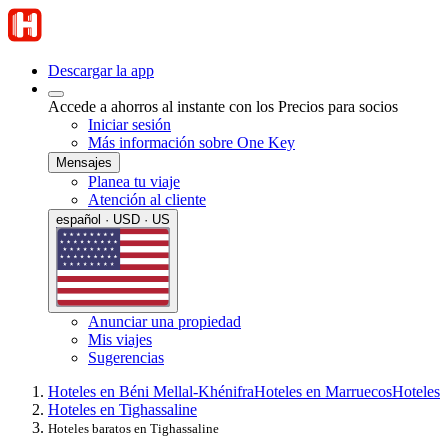
Descargar la app
Accede a ahorros al instante con los Precios para socios
Iniciar sesión
Más información sobre One Key
Mensajes
Planea tu viaje
Atención al cliente
español · USD · US
Anunciar una propiedad
Mis viajes
Sugerencias
Hoteles en Béni Mellal-Khénifra
Hoteles en Marruecos
Hoteles
Hoteles en Tighassaline
Hoteles baratos en Tighassaline