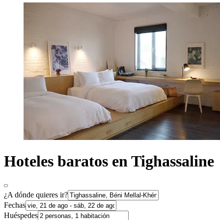
Hoteles baratos en Tighassaline
¿A dónde quieres ir?
Fechas
Huéspedes