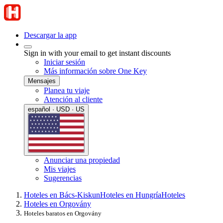
Descargar la app
Sign in with your email to get instant discounts
Iniciar sesión
Más información sobre One Key
Mensajes
Planea tu viaje
Atención al cliente
español · USD · US
Anunciar una propiedad
Mis viajes
Sugerencias
Hoteles en Bács-Kiskun
Hoteles en Hungría
Hoteles
Hoteles en Orgovány
Hoteles baratos en Orgovány