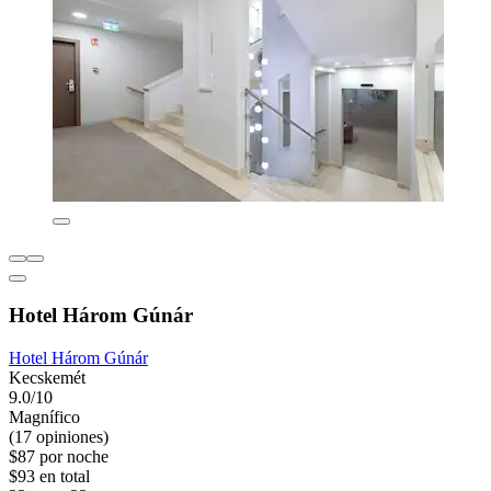
Hotel Három Gúnár
Hotel Három Gúnár
Kecskemét
9.0/10
Magnífico
(17 opiniones)
$87 por noche
$93 en total