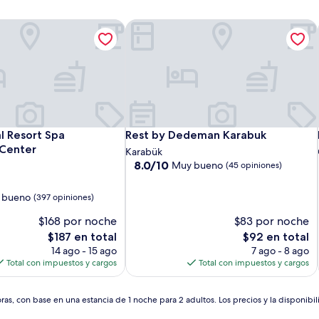
 Resort Spa Convention Center
Rest by Dedeman Karabuk
 Resort Spa Convention Center
Rest by Dedeman Karabuk
 Resort Spa
Rest by Dedeman Karabuk
Center
Karabük
8.0
8.0/10
Muy bueno
(45 opiniones)
de
10,
 bueno
(397 opiniones)
Muy
bueno,
$168 por noche
$83 por noche
(45
El
El
$187 en total
$92 en total
opiniones)
precio
precio
14 ago - 15 ago
7 ago - 8 ago
actual
actual
Total con impuestos y cargos
Total con impuestos y cargos
es
es
de
de
$187
$92
as, con base en una estancia de 1 noche para 2 adultos. Los precios y la disponibil