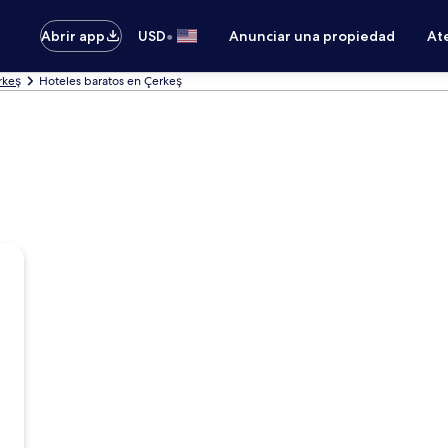
•
Abrir app
USD
Anunciar una propiedad
Ate
rkeş
Hoteles baratos en Çerkeş