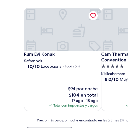
Rum Evi Konak
Cam Thermal
Rum Evi Konak
Cam Thermal
Rum Evi Konak
Cam Thermal
Convention 
Safranbolu
10.0
10/10
Excepcional
Propiedad
(1 opinión)
de
de
Kizilcahamam
10,
5.0
8.0
8.0/10
Muy
Excepcional,
de
estrellas
(1
$94 por noche
10,
opinión)
Muy
El
$104 en total
bueno,
precio
17 ago - 18 ago
(397
actual
Total con impuestos y cargos
opiniones)
es
de
Precio
$104
Precio más bajo por noche encontrado en las últimas 24 hor
más