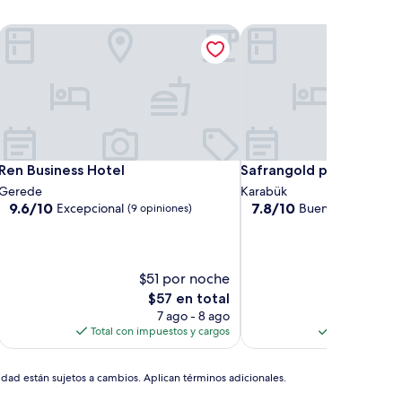
Ren Business Hotel
Safrangold pansiyon
Ren Business Hotel
Safrangold pansiyon
Ren Business Hotel
Safrangold pansiyon
Gerede
Karabük
9.6
7.8
9.6/10
7.8/10
Excepcional
Bueno
(9 opiniones)
(22 opinione
de
de
10,
10,
Excepcional,
Bueno,
(9
(22
$51 por noche
$28
opiniones)
opiniones)
El
El
$57 en total
$
precio
p
7 ago - 8 ago
actual
a
Total con impuestos y cargos
Total con imp
es
e
de
d
$57
$
idad están sujetos a cambios. Aplican términos adicionales.