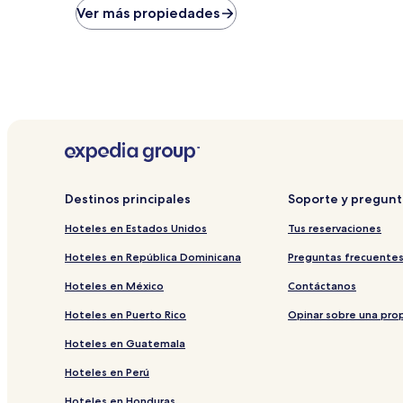
bajo
Ver más propiedades
por
noche
encontrado
en
las
últimas
24
horas,
con
base
en
Destinos principales
Soporte y pregunt
una
estancia
Hoteles en Estados Unidos
Tus reservaciones
de
1
Hoteles en República Dominicana
Preguntas frecuente
noche
para
Hoteles en México
Contáctanos
2
adultos.
Hoteles en Puerto Rico
Opinar sobre una pro
Los
Hoteles en Guatemala
precios
y
Hoteles en Perú
la
disponibilidad
Hoteles en Honduras