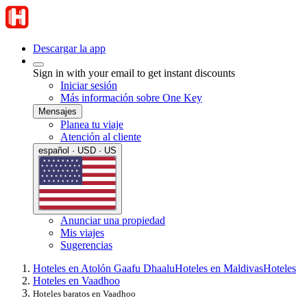
Descargar la app
Sign in with your email to get instant discounts
Iniciar sesión
Más información sobre One Key
Mensajes
Planea tu viaje
Atención al cliente
español · USD · US
Anunciar una propiedad
Mis viajes
Sugerencias
Hoteles en Atolón Gaafu Dhaalu
Hoteles en Maldivas
Hoteles
Hoteles en Vaadhoo
Hoteles baratos en Vaadhoo