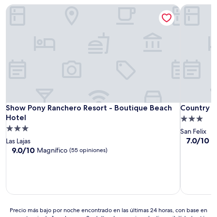
Show Pony Ranchero Resort - Boutique Beach Hotel
Country Hil
Show Pony Ranchero Resort - Boutique Beach Hotel
Country Hil
Show Pony Ranchero Resort - Boutique Beach
Country Hi
Hotel
Propiedad
Propiedad
de
San Felix
de
3.0
7.0
7.0/10
B
Las Lajas
de
3.0
9.0
estrellas
9.0/10
Magnífico
(55 opiniones)
10,
de
estrellas
Bueno,
10,
(2
Magnífico,
opiniones)
(55
opiniones)
Precio
Precio más bajo por noche encontrado en las últimas 24 horas, con base en