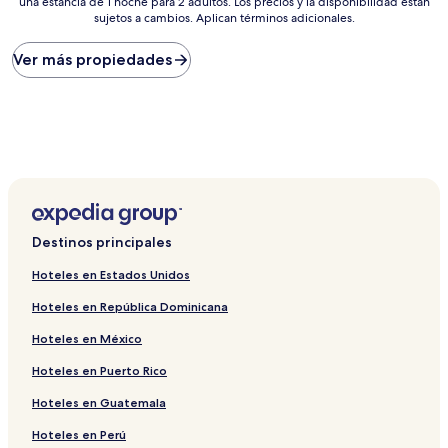
una estancia de 1 noche para 2 adultos. Los precios y la disponibilidad están
más
sujetos a cambios. Aplican términos adicionales.
bajo
por
noche
Ver más propiedades
encontrado
en
las
últimas
24
horas,
con
base
en
una
Destinos principales
estancia
de
Hoteles en Estados Unidos
1
Hoteles en República Dominicana
noche
para
Hoteles en México
2
adultos.
Hoteles en Puerto Rico
Los
precios
Hoteles en Guatemala
y
la
Hoteles en Perú