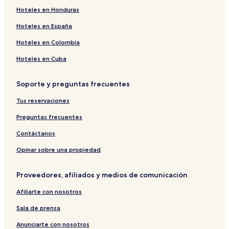
disponibilidad
Hoteles en Honduras
están
sujetos
Hoteles en España
a
cambios.
Hoteles en Colombia
Aplican
términos
Hoteles en Cuba
adicionales.
Soporte y preguntas frecuentes
Tus reservaciones
Preguntas frecuentes
Contáctanos
Opinar sobre una propiedad
Proveedores, afiliados y medios de comunicación
Afiliarte con nosotros
Sala de prensa
Anunciarte con nosotros