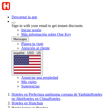
Descargar la app
Sign in with your email to get instant discounts
Iniciar sesión
Más información sobre One Key
Mensajes
Planea tu viaje
Atención al cliente
español · USD · US
Anunciar una propiedad
Mis viajes
Sugerencias
Hoteles en Prefectura autónoma coreana de Yanbián
Hoteles
en Jilin
Hoteles en China
Hoteles
Hoteles en Hunchun
Hoteles baratos en Hunchun