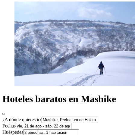
Hoteles baratos en Mashike
¿A dónde quieres ir?
Fechas
Huéspedes