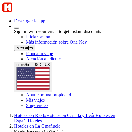
Descargar la app
Sign in with your email to get instant discounts
Iniciar sesión
Más información sobre One Key
Mensajes
Planea tu viaje
Atención al cliente
español · USD · US
Anunciar una propiedad
Mis viajes
Sugerencias
Hoteles en Riello
Hoteles en Castilla y León
Hoteles en
España
Hoteles
Hoteles en La Omañuela
Hoteles baratos en La Omañuela