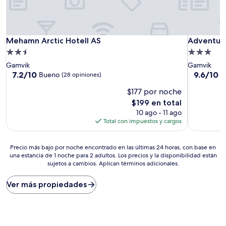
Mehamn Arctic Hotell AS
Adventur
Mehamn Arctic Hotell AS
Adventur
Propiedad
Propiedad
de
de
Gamvik
Gamvik
2.5
3.0
7.2
9.6
7.2/10
9.6/10
Bueno
E
(28 opiniones)
de
de
estrellas
estrellas
$177 por noche
10,
10,
Bueno,
Excepcion
El
$199 en total
(28
(17
precio
10 ago - 11 ago
opiniones)
opiniones)
actual
Total con impuestos y cargos
es
de
Precio
$199
Precio más bajo por noche encontrado en las últimas 24 horas, con base en
una estancia de 1 noche para 2 adultos. Los precios y la disponibilidad están
más
sujetos a cambios. Aplican términos adicionales.
bajo
por
noche
Ver más propiedades
encontrado
en
las
últimas