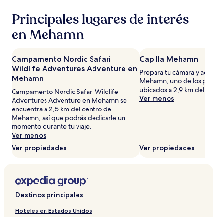
24
horas,
Principales lugares de interés
con
base
en Mehamn
en
una
estancia
Campamento Nordic Safari
Capilla Mehamn
de
Wildlife Adventures Adventure en
Prepara tu cámara y acérc
1
Mehamn
Mehamn, uno de los punto
noche
ubicados a 2,9 km del c
para
Campamento Nordic Safari Wildlife
Ver menos
2
Adventures Adventure en Mehamn se
adultos.
encuentra a 2,5 km del centro de
Los
Mehamn, así que podrás dedicarle un
precios
momento durante tu viaje.
y
Ver menos
la
Ver propiedades
Ver propiedades
disponibilidad
están
sujetos
a
cambios.
Aplican
Destinos principales
términos
Hoteles en Estados Unidos
adicionales.