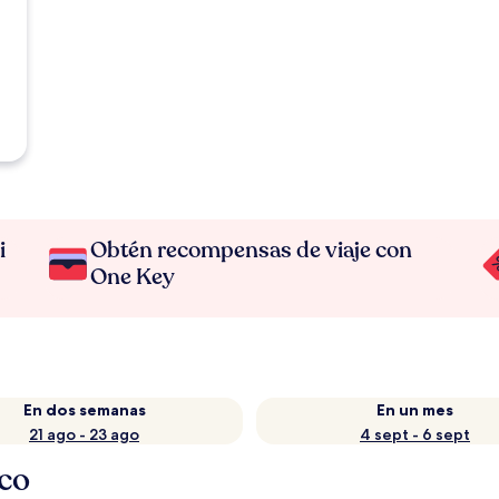
i
Obtén recompensas de viaje con
One Key
En dos semanas
En un mes
21 ago - 23 ago
4 sept - 6 sept
co