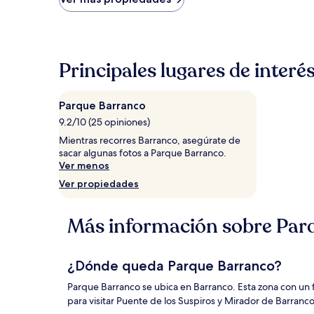
por
noche
encontrado
en
las
Principales lugares de inter
últimas
24
horas,
Parque Barranco
con
base
9.2/10 (25 opiniones)
en
Mientras recorres Barranco, asegúrate de
una
sacar algunas fotos a Parque Barranco.
estancia
Ver menos
de
Ver propiedades
1
noche
para
Más información sobre Par
2
adultos.
Los
precios
¿Dónde queda Parque Barranco?
y
la
Parque Barranco se ubica en Barranco. Esta zona con un f
disponibilidad
para visitar Puente de los Suspiros y Mirador de Barranco
están