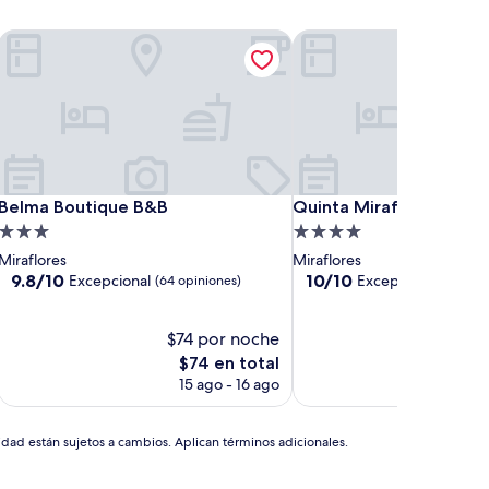
Belma Boutique B&B
Quinta Miraflores Bouti
Belma Boutique B&B
Quinta Miraflores Bouti
Belma Boutique B&B
Quinta Miraflores Bout
Propiedad
Propiedad
de
de
Miraflores
Miraflores
3.0
4.0
9.8
10.0
9.8/10
10/10
Excepcional
Excepcional
(64 opiniones)
(27 opi
de
de
estrellas
estrellas
10,
10,
Excepcional,
$74 por noche
Excepcional,
$169
(64
(27
El
El
$74 en total
$1
opiniones)
opiniones)
precio
pre
15 ago - 16 ago
9 s
actual
act
es
es
de
de
idad están sujetos a cambios. Aplican términos adicionales.
$74
$16