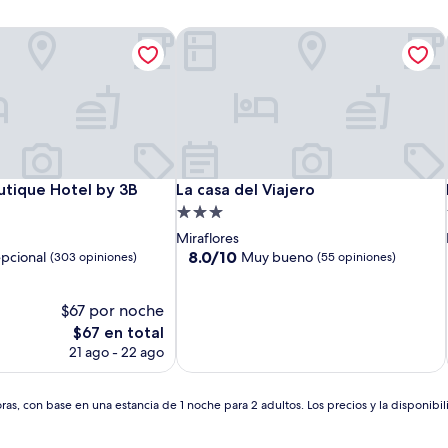
tique Hotel by 3B
La casa del Viajero
tique Hotel by 3B
La casa del Viajero
utique Hotel by 3B
La casa del Viajero
Propiedad
de
Miraflores
3.0
8.0
8.0/10
pcional
Muy bueno
(303 opiniones)
(55 opiniones)
de
estrellas
10,
$67 por noche
Muy
bueno,
El
$67 en total
(55
precio
21 ago - 22 ago
opiniones)
actual
es
de
as, con base en una estancia de 1 noche para 2 adultos. Los precios y la disponibil
$67