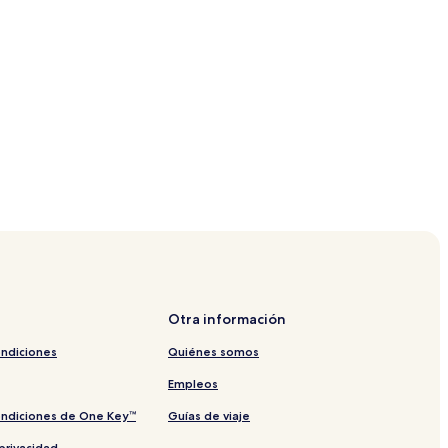
Otra información
ondiciones
Quiénes somos
Empleos
ondiciones de One Key™
Guías de viaje
privacidad