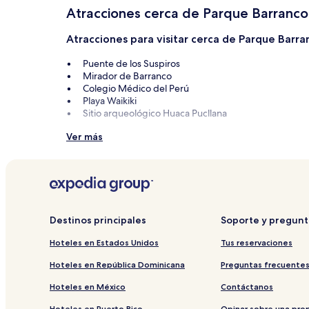
sujetos
Atracciones cerca de Parque Barranco
a
cambios.
Atracciones para visitar cerca de Parque Barra
Aplican
términos
Puente de los Suspiros
adicionales.
Mirador de Barranco
Colegio Médico del Perú
Playa Waikiki
Sitio arqueológico Huaca Pucllana
Otros puntos de interés cerca de Parque Barr
Ver más
Centro comercial Larcomar
Paso 28 de Julio
Plaza Lima Sur
Avenida Larco
Mercado Indio
Destinos principales
Soporte y pregunt
Hoteles en Estados Unidos
Tus reservaciones
Hoteles en República Dominicana
Preguntas frecuente
Hoteles en México
Contáctanos
Hoteles en Puerto Rico
Opinar sobre una pro