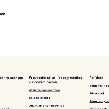
nco
anco
as frecuentes
Proveedores, afiliados y medios
Políticas
de comunicación
Términos y c
Afiliarte con nosotros
s
Privacidad
Sala de prensa
Términos y c
Anunciarte con nosotros
piedad
Opciones de 