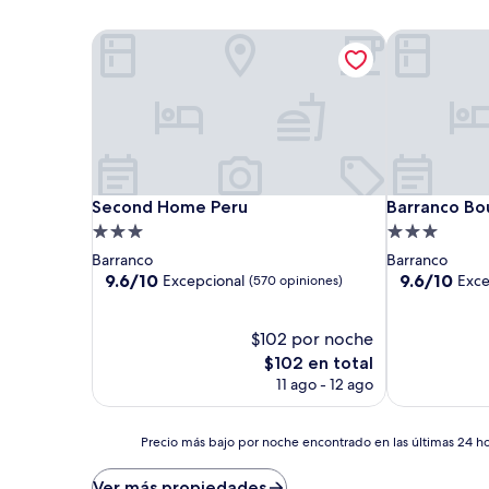
Second Home Peru
Barranco Bou
Second Home Peru
Barranco Bou
Second Home Peru
Barranco Bo
Propiedad
Propiedad
de
de
Barranco
Barranco
3.0
3.0
9.6
9.6
9.6/10
9.6/10
Excepcional
Exce
(570 opiniones)
de
de
estrellas
estrellas
10,
10,
Excepcional,
$102 por noche
Excepcional,
(570
(303
El
$102 en total
opiniones)
opiniones)
precio
11 ago - 12 ago
actual
es
de
Precio
Precio más bajo por noche encontrado en las últimas 24 hor
$102
más
bajo
Ver más propiedades