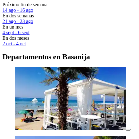
Próximo fin de semana
14 ago - 16 ago
En dos semanas
21 ago - 23 ago
En un mes
4 sept - 6 sept
En dos meses
2 oct - 4 oct
Departamentos en Basanija