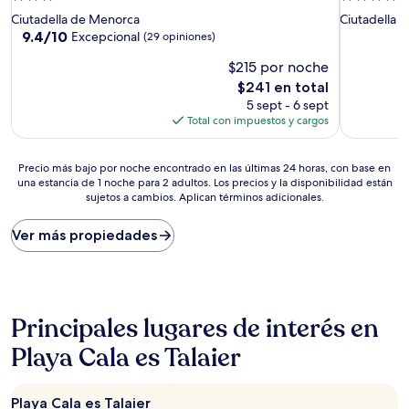
de
de
Ciutadella de Menorca
Ciutadella 
3.0
4.0
9.4
9.4/10
Excepcional
(29 opiniones)
de
estrellas
estrellas
$215 por noche
10,
Excepcional,
El
$241 en total
(29
precio
5 sept - 6 sept
opiniones)
actual
Total con impuestos y cargos
es
de
Precio
$241
Precio más bajo por noche encontrado en las últimas 24 horas, con base en
una estancia de 1 noche para 2 adultos. Los precios y la disponibilidad están
más
sujetos a cambios. Aplican términos adicionales.
bajo
por
noche
Ver más propiedades
encontrado
en
las
últimas
24
Principales lugares de interés en
horas,
con
Playa Cala es Talaier
base
en
una
Playa Cala es Talaier