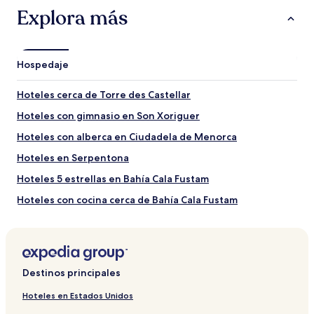
Explora más
Atracciones para visitar cerca de Playa Cala es
Talaier
Playa de Santo Tomás
Hospedaje
Playa Arenal de Son Saura
Cala Turqueta
Hoteles cerca de Torre des Castellar
Playa Macarelleta
Playa de Cala Galdana
Hoteles con gimnasio en Son Xoriguer
Otros puntos de interés cerca de Playa Cala es
Hoteles con alberca en Ciudadela de Menorca
Talaier
Hoteles en Serpentona
Parque acuático Aquarock
Hoteles 5 estrellas en Bahía Cala Fustam
Parque acuático Aqua Center
Jardines y laberinto Líthica
Hoteles con cocina cerca de Bahía Cala Fustam
Finca Son Martorellet
Museo Municipal de Ciutadella
Hoteles 4 estrellas en Son Xoriguer
Cómo llegar a Playa Cala es Talaier
Hoteles en Son Carrió
Hoteles en Cala'n Bosch
Vuelos a Ciudadela de Menorca
Destinos principales
Hoteles de lujo en Son Xoriguer
Aeropuerto de Menorca (MAH) a 36,4 km del centro de
Hoteles en Estados Unidos
Ciudadela de Menorca
Villas en Playa Cala Macarella