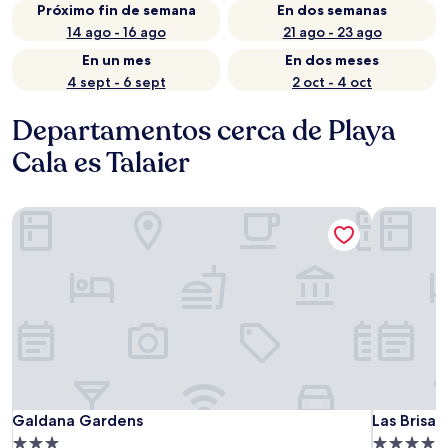
Próximo fin de semana
En dos semanas
14 ago - 16 ago
21 ago - 23 ago
En un mes
En dos meses
4 sept - 6 sept
2 oct - 4 oct
Departamentos cerca de Playa
Cala es Talaier
Galdana Gardens
Las Brisas I
Galdana Gardens
Las Brisas I
Galdana Gardens
Las Brisas I
Propiedad
Propiedad