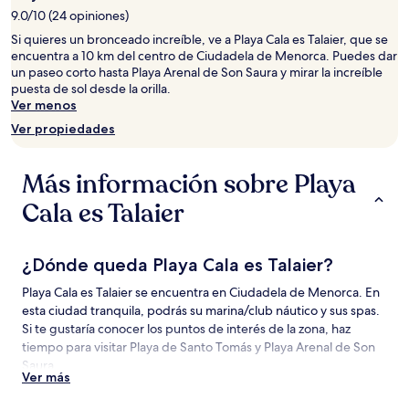
estancia
9.0/10 (24 opiniones)
de
1
Si quieres un bronceado increíble, ve a Playa Cala es Talaier, que se
noche
encuentra a 10 km del centro de Ciudadela de Menorca. Puedes dar
para
un paseo corto hasta Playa Arenal de Son Saura y mirar la increíble
2
puesta de sol desde la orilla.
adultos.
Ver menos
Los
Ver propiedades
precios
y
la
Más información sobre Playa
disponibilidad
están
Cala es Talaier
sujetos
a
cambios.
¿Dónde queda Playa Cala es Talaier?
Aplican
términos
Playa Cala es Talaier se encuentra en Ciudadela de Menorca. En
adicionales.
esta ciudad tranquila, podrás su marina/club náutico y sus spas.
Si te gustaría conocer los puntos de interés de la zona, haz
tiempo para visitar Playa de Santo Tomás y Playa Arenal de Son
Saura.
Ver más
Atracciones cerca de Playa Cala es Talaier