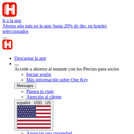
Ir a la app
Ahorra aún más en la app: hasta 20% de dto. en hoteles
seleccionados
Descargar la app
Accede a ahorros al instante con los Precios para socios
Iniciar sesión
Más información sobre One Key
Mensajes
Planea tu viaje
Atención al cliente
español · USD · US
Anunciar una propiedad