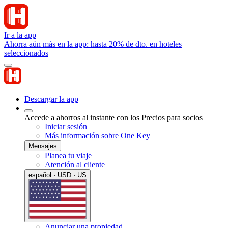
Ir a la app
Ahorra aún más en la app: hasta 20% de dto. en hoteles
seleccionados
Descargar la app
Accede a ahorros al instante con los Precios para socios
Iniciar sesión
Más información sobre One Key
Mensajes
Planea tu viaje
Atención al cliente
español · USD · US
Anunciar una propiedad