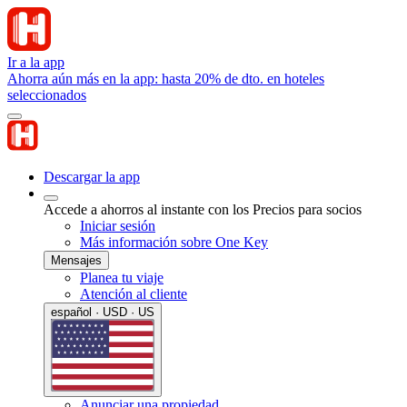
Ir a la app
Ahorra aún más en la app: hasta 20% de dto. en hoteles
seleccionados
Descargar la app
Accede a ahorros al instante con los Precios para socios
Iniciar sesión
Más información sobre One Key
Mensajes
Planea tu viaje
Atención al cliente
español · USD · US
Anunciar una propiedad