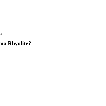
as
ma Rhyolite?