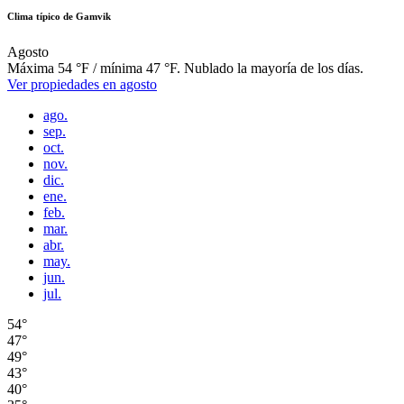
Clima típico de Gamvik
Agosto
Máxima 54 °F / mínima 47 °F. Nublado la mayoría de los días.
Ver propiedades en agosto
ago.
sep.
oct.
nov.
dic.
ene.
feb.
mar.
abr.
may.
jun.
jul.
54°
47°
49°
43°
40°