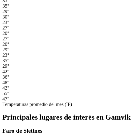
35°
35°
29°
30°
23°
27°
20°
27°
20°
29°
23°
35°
29°
42°
36°
48°
42°
55°
47°
Temperaturas promedio del mes (˚F)
Principales lugares de interés en Gamvik
Faro de Slettnes