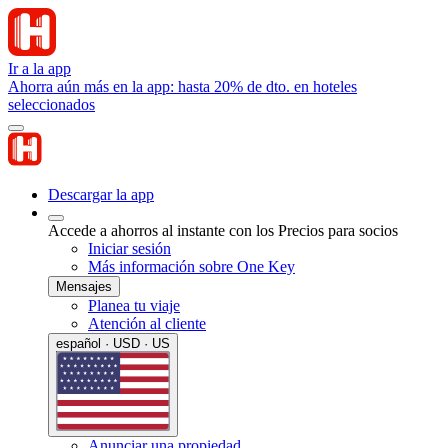
Ir a la app
Ahorra aún más en la app: hasta 20% de dto. en hoteles
seleccionados
Descargar la app
Accede a ahorros al instante con los Precios para socios
Iniciar sesión
Más información sobre One Key
Mensajes
Planea tu viaje
Atención al cliente
español · USD · US
Anunciar una propiedad