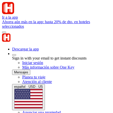
Ir a la app
Ahorra aún más en la app: hasta 20% de dto. en hoteles
seleccionados
Descargar la app
Sign in with your email to get instant discounts
Iniciar sesión
Más información sobre One Key
Mensajes
Planea tu viaje
Atención al cliente
español · USD · US
Anunciar una propiedad