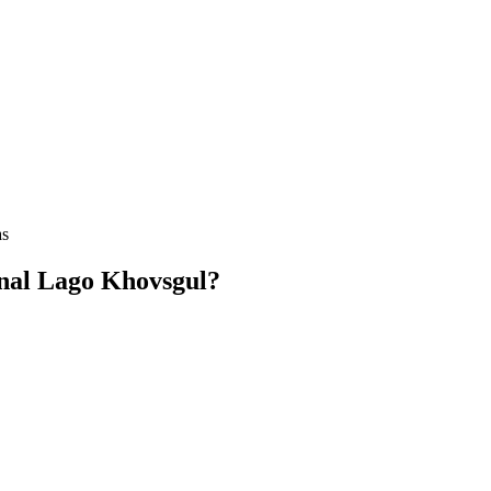
as
nal Lago Khovsgul?