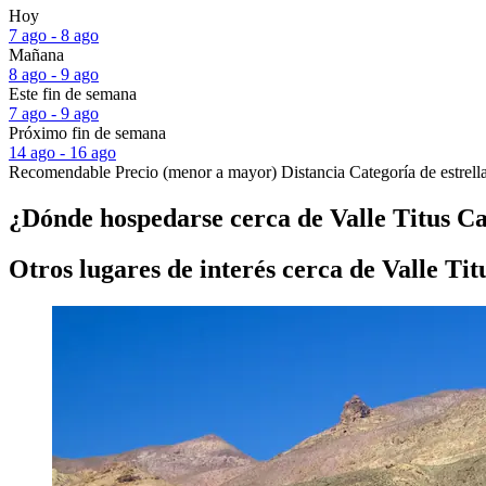
Hoy
7 ago - 8 ago
Mañana
8 ago - 9 ago
Este fin de semana
7 ago - 9 ago
Próximo fin de semana
14 ago - 16 ago
Recomendable
Precio (menor a mayor)
Distancia
Categoría de estrell
¿Dónde hospedarse cerca de Valle Titus C
Otros lugares de interés cerca de Valle Ti