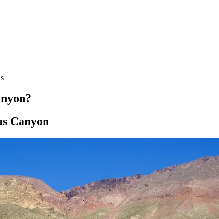
as
anyon?
tus Canyon