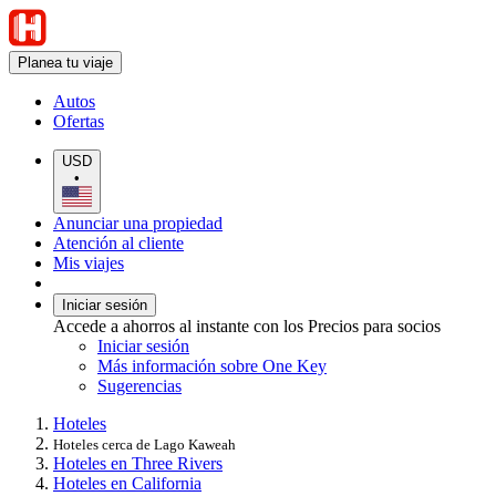
Planea tu viaje
Autos
Ofertas
USD
•
Anunciar una propiedad
Atención al cliente
Mis viajes
Iniciar sesión
Accede a ahorros al instante con los Precios para socios
Iniciar sesión
Más información sobre One Key
Sugerencias
Hoteles
Hoteles cerca de Lago Kaweah
Hoteles en Three Rivers
Hoteles en California