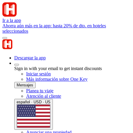
Ir a la app
Ahorra aún más en la app: hasta 20% de dto. en hoteles
seleccionados
Descargar la app
Sign in with your email to get instant discounts
Iniciar sesión
Más información sobre One Key
Mensajes
Planea tu viaje
Atención al cliente
español · USD · US
Anunciar una propiedad