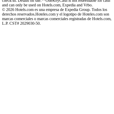
check-in. Details on site.
**OneKeyCash is not redeemable for cash
and can only be used on Hotels.com, Expedia and Vrbo.
© 2026 Hotels.com es una empresa de Expedia Group. Todos los
derechos reservados.
Hoteles.com y el logotipo de Hoteles.com son
marcas comerciales o marcas comerciales registradas de Hotels.com,
L.P. CST# 2029030-50.