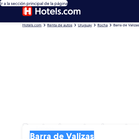
Ir a la sección principal de la página
Hotels.com
Renta de autos
Uruguay
Rocha
Barra de Valizas
Renta de autos baratos
Entrega
Entrega
Barra de Valizas