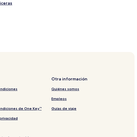
iceras
Otra información
ondiciones
Quiénes somos
Empleos
ondiciones de One Key™
Guías de viaje
privacidad