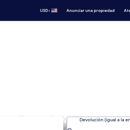
•
USD
Anunciar una propiedad
Ate
 en Barra de Valizas
Devolución (igual a la e