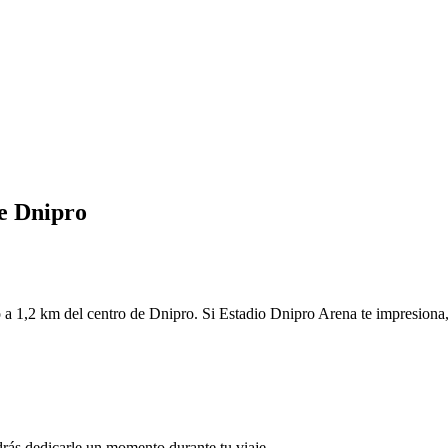
de Dnipro
 1,2 km del centro de Dnipro. Si Estadio Dnipro Arena te impresiona, t
rás dedicarle un momento durante tu viaje.