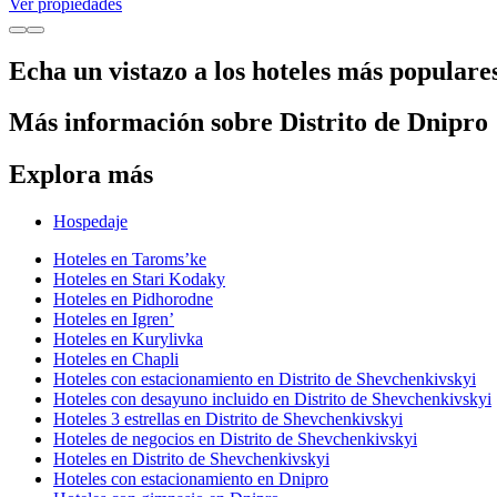
Ver propiedades
Echa un vistazo a los hoteles más popular
Más información sobre Distrito de Dnipro
Explora más
Hospedaje
Hoteles en Taromsʼke
Hoteles en Stari Kodaky
Hoteles en Pidhorodne
Hoteles en Igrenʼ
Hoteles en Kurylivka
Hoteles en Chapli
Hoteles con estacionamiento en Distrito de Shevchenkivskyi
Hoteles con desayuno incluido en Distrito de Shevchenkivskyi
Hoteles 3 estrellas en Distrito de Shevchenkivskyi
Hoteles de negocios en Distrito de Shevchenkivskyi
Hoteles en Distrito de Shevchenkivskyi
Hoteles con estacionamiento en Dnipro